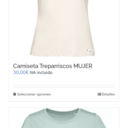
página
de
producto
Camiseta Treparriscos MUJER
30,00
€
IVA incluido
Este
Seleccionar opciones
Detalles
producto
tiene
múltiples
variantes.
Las