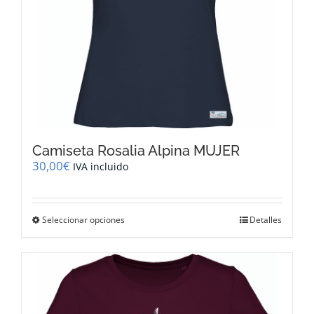
de
producto
Camiseta Rosalia Alpina MUJER
30,00
€
IVA incluido
Este
Seleccionar opciones
Detalles
producto
tiene
múltiples
variantes.
Las
opciones