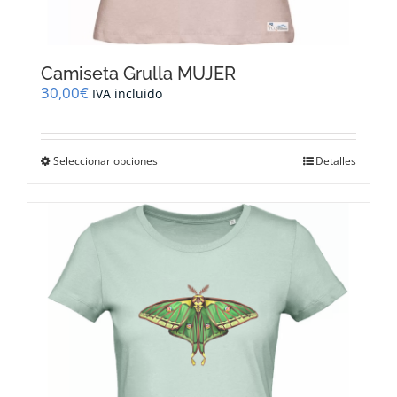
Camiseta Grulla MUJER
30,00
€
IVA incluido
Este
Seleccionar opciones
Detalles
producto
tiene
múltiples
variantes.
Las
opciones
se
pueden
elegir
en
la
página
de