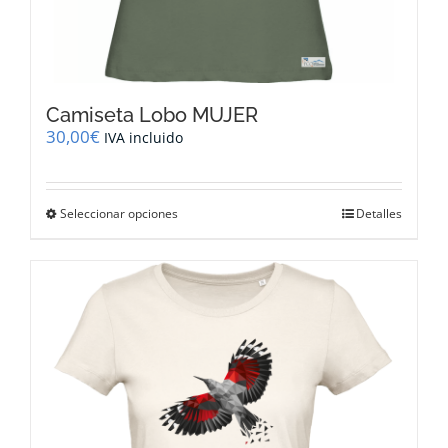
Camiseta Lobo MUJER
30,00
€
IVA incluido
Este
Seleccionar opciones
Detalles
producto
tiene
múltiples
variantes.
Las
opciones
se
pueden
elegir
en
la