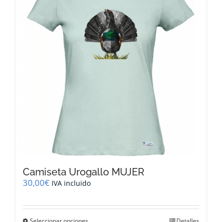
opciones
se
pueden
elegir
en
la
página
de
producto
Camiseta Urogallo MUJER
30,00
€
IVA incluido
Este
Seleccionar opciones
Detalles