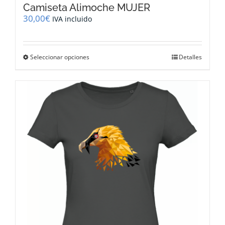
Camiseta Alimoche MUJER
30,00
€
IVA incluido
Este
Seleccionar opciones
Detalles
producto
tiene
múltiples
variantes.
Las
opciones
se
pueden
elegir
en
la
página
de
producto