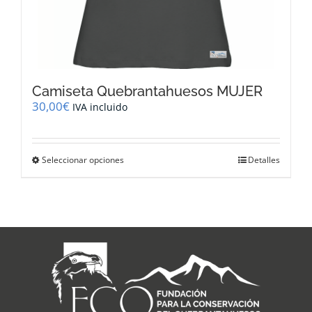
Camiseta Quebrantahuesos MUJER
30,00
€
IVA incluido
Este
Seleccionar opciones
Detalles
producto
tiene
múltiples
variantes.
Las
opciones
se
pueden
elegir
en