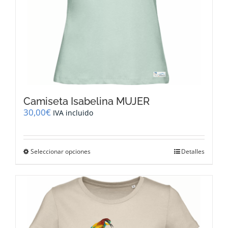
producto
Camiseta Isabelina MUJER
30,00
€
IVA incluido
Este
Seleccionar opciones
Detalles
producto
tiene
múltiples
variantes.
Las
opciones
se