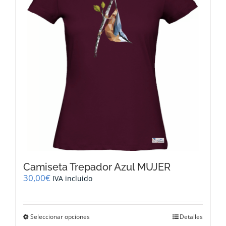
se
pueden
elegir
en
la
página
de
producto
Camiseta Trepador Azul MUJER
30,00
€
IVA incluido
Este
Seleccionar opciones
Detalles