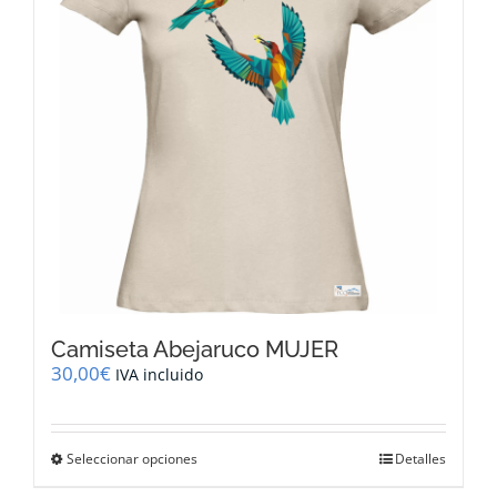
pueden
elegir
en
la
página
de
producto
Camiseta Abejaruco MUJER
30,00
€
IVA incluido
Este
Seleccionar opciones
Detalles
producto