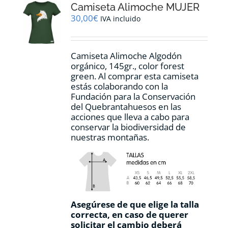
Camiseta Alimoche MUJER
se
pueden
30,00
€
IVA incluido
elegir
en
la
Camiseta Alimoche Algodón
página
orgánico, 145gr., color forest
de
green. Al comprar esta camiseta
producto
estás colaborando con la
Fundación para la Conservación
del Quebrantahuesos en las
acciones que lleva a cabo para
conservar la biodiversidad de
nuestras montañas.
Asegúrese de que elige la talla
correcta, en caso de querer
solicitar el cambio deberá