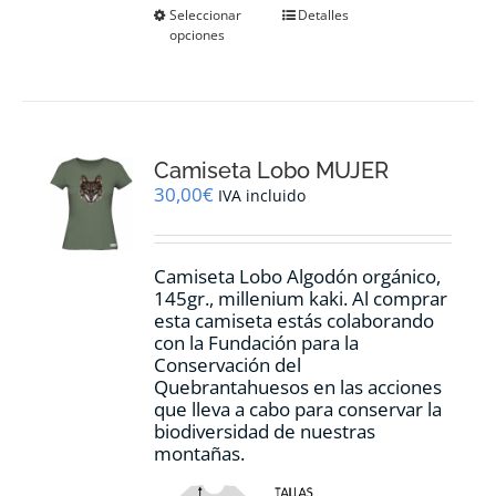
Este
Seleccionar
Detalles
opciones
producto
tiene
múltiples
variantes.
Las
opciones
Camiseta Lobo MUJER
se
pueden
30,00
€
IVA incluido
elegir
en
la
Camiseta Lobo Algodón orgánico,
página
145gr., millenium kaki. Al comprar
de
esta camiseta estás colaborando
producto
con la Fundación para la
Conservación del
Quebrantahuesos en las acciones
que lleva a cabo para conservar la
biodiversidad de nuestras
montañas.