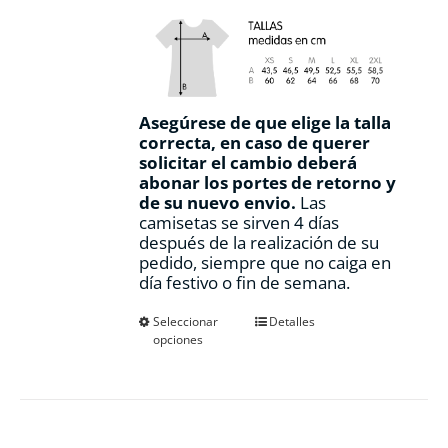
Asegúrese de que elige la talla
correcta, en caso de querer
solicitar el cambio deberá
abonar los portes de retorno y
de su nuevo envio.
Las
camisetas se sirven 4 días
después de la realización de su
pedido, siempre que no caiga en
día festivo o fin de semana.
Este
Seleccionar
Detalles
opciones
producto
tiene
múltiples
variantes.
Las
opciones