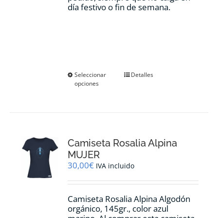
día festivo o fin de semana.
Este
Seleccionar
Detalles
opciones
producto
tiene
múltiples
variantes.
Las
opciones
Camiseta Rosalia Alpina
se
pueden
MUJER
elegir
30,00
€
IVA incluido
en
la
página
Camiseta Rosalia Alpina Algodón
de
orgánico, 145gr., color azul
producto