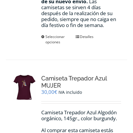
de su nuevo envio.
Las
camisetas se sirven 4 días
después de la realización de su
pedido, siempre que no caiga en
día festivo o fin de semana.
Este
Seleccionar
Detalles
opciones
producto
tiene
múltiples
variantes.
Las
opciones
Camiseta Trepador Azul
se
pueden
MUJER
elegir
30,00
€
IVA incluido
en
la
página
Camiseta Trepador Azul Algodón
de
orgánico, 145gr., color burgundy.
producto
Al comprar esta camiseta estás