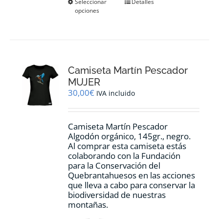
Este
Seleccionar
Detalles
opciones
producto
tiene
múltiples
variantes.
Las
opciones
Camiseta Martín Pescador
se
pueden
MUJER
elegir
30,00
€
IVA incluido
en
la
página
Camiseta Martín Pescador
de
Algodón orgánico, 145gr., negro.
producto
Al comprar esta camiseta estás
colaborando con la Fundación
para la Conservación del
Quebrantahuesos en las acciones
que lleva a cabo para conservar la
biodiversidad de nuestras
montañas.