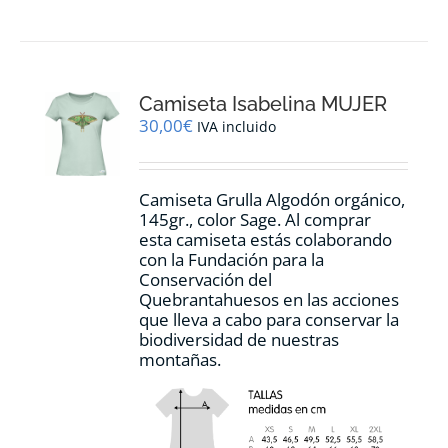
tiene
múltiples
variantes.
Las
opciones
Camiseta Isabelina MUJER
se
pueden
30,00
€
IVA incluido
elegir
en
la
Camiseta Grulla Algodón orgánico,
página
145gr., color Sage. Al comprar
de
esta camiseta estás colaborando
producto
con la Fundación para la
Conservación del
Quebrantahuesos en las acciones
que lleva a cabo para conservar la
biodiversidad de nuestras
montañas.