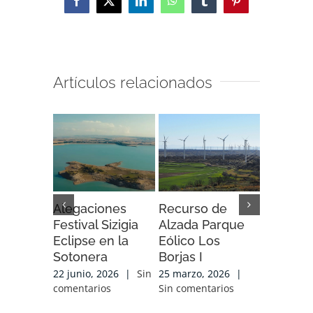
Facebook
X
LinkedIn
WhatsApp
Tumblr
Pinterest
Artículos relacionados
Alegaciones
Recurso de
Recurso
Festival Sizigia
Alzada Parque
Alzada 
Eclipse en la
Eólico Los
Eólico A
Sotonera
Borjas I
Soria
22 junio, 2026
|
Sin
25 marzo, 2026
|
25 marzo,
comentarios
Sin comentarios
Sin comen