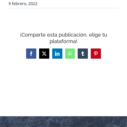
COLABORA
9 febrero, 2022
RECURSOS
¡Comparte esta publicación, elige tu
NOTICIAS
plataforma!
Facebook
X
LinkedIn
WhatsApp
Tumblr
Pinterest
CONTACTO
CARRITO
Alegaciones a EAE del pepac FCQ enero 2022