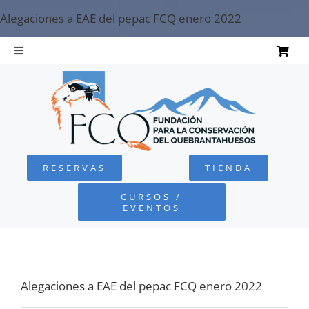
Saltar
Alegaciones a EAE del pepac FCQ enero 2022
al
contenido
Toggle
Navigation
INICIO
QUEBRANTAHUESOS
RESERVAS
TIENDA
FUNDACIÓN
CURSOS /
EVENTOS
PROYECTOS
DEFENSA AMBIENTAL
Alegaciones a EAE del pepac FCQ enero 2022