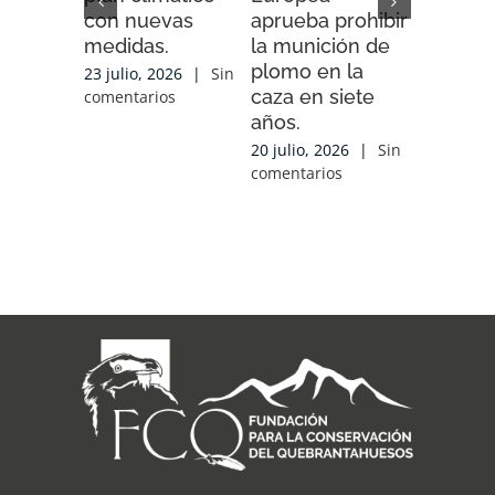
con nuevas
aprueba prohibir
iniciativ
medidas.
la munición de
ENDESA
plomo en la
compart
23 julio, 2026
|
Sin
caza en siete
experien
comentarios
años.
conocim
local y 
20 julio, 2026
|
Sin
de cola
comentarios
con las
organiz
que tra
sobre el
17 julio, 2
comentari