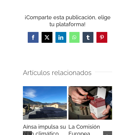
¡Comparte esta publicación, elige
tu plataforma!
Facebook
X
LinkedIn
WhatsApp
Tumblr
Pinterest
Artículos relacionados
Aínsa impulsa su
La Comisión
“Espaci
plan climático
Europea
Impacto”