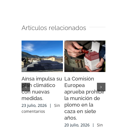
Artículos relacionados
Aínsa impulsa su
La Comisión
“Espaci
plan climático
Europea
Impacto”
con nuevas
aprueba prohibir
iniciativ
medidas.
la munición de
ENDESA
plomo en la
compart
23 julio, 2026
|
Sin
caza en siete
experien
comentarios
años.
conocim
local y 
20 julio, 2026
|
Sin