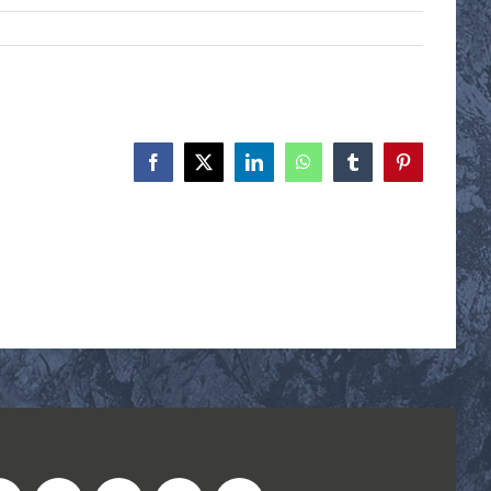
Facebook
X
LinkedIn
WhatsApp
Tumblr
Pinterest