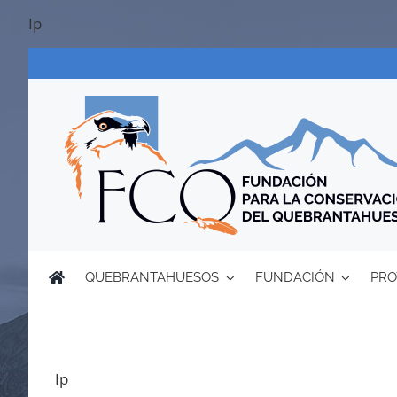
Saltar
Ip
al
contenido
QUEBRANTAHUESOS
FUNDACIÓN
PRO
Ip