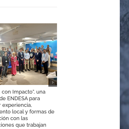
 con Impacto”, una
El Congreso de Canal Roya
a de ENDESA para
presenta sus conclusiones
 experiencia,
30 junio, 2026
|
Sin comentarios
ento local y formas de
ión con las
ciones que trabajan