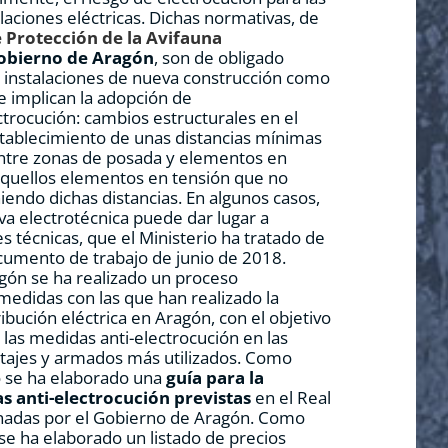
alaciones eléctricas. Dichas normativas, de
 Protección de la Avifauna
Gobierno de Aragón
, son de obligado
 instalaciones de nueva construcción como
e implican la adopción de
ctrocución: cambios estructurales en el
tablecimiento de unas distancias mínimas
entre zonas de posada y elementos en
aquellos elementos en tensión que no
endo dichas distancias. En algunos casos,
iva electrotécnica puede dar lugar a
s técnicas, que el Ministerio ha tratado de
cumento de trabajo de junio de 2018.
gón se ha realizado un proceso
medidas con las que han realizado la
ibución eléctrica en Aragón, con el objetivo
de las medidas anti-electrocución en las
ntajes y armados más utilizados. Como
o se ha elaborado una
guía para la
as anti-electrocución previstas
en el Real
gnadas por el Gobierno de Aragón. Como
e ha elaborado un listado de precios