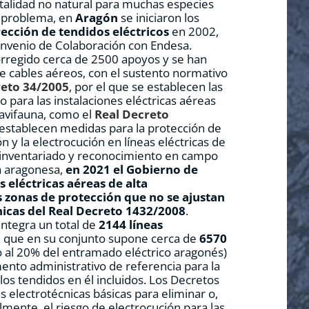
talidad no natural para muchas especies
e problema, en
Aragón
se iniciaron los
ección de tendidos eléctricos
en 2002,
onvenio de Colaboración con Endesa.
rregido cerca de 2500 apoyos y se han
 cables aéreos, con el sustento normativo
eto 34/2005
, por el que se establecen las
 para las instalaciones eléctricas aéreas
 avifauna, como el
Real Decreto
e establecen medidas para la protección de
ión y la electrocución en líneas eléctricas de
e inventariado y reconocimiento en campo
ca aragonesa,
en
2021
el Gobierno de
s eléctricas aéreas de alta
s zonas de protección que no se ajustan
nicas
del
Real Decreto 1432/2008
.
integra un total de
2144
líneas
, que en su conjunto supone cerca de
6570
o al 20% del entramado eléctrico aragonés)
ento administrativo de referencia para la
os tendidos en él incluidos. Los Decretos
 electrotécnicas básicas para eliminar o,
lmente, el riesgo de electrocución para las