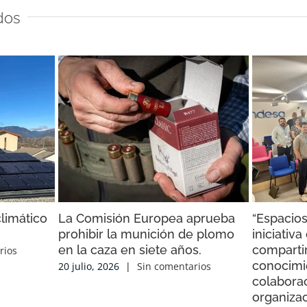
dos
limático
La Comisión Europea aprueba
“Espacios
prohibir la munición de plomo
iniciativ
en la caza en siete años.
compartir
rios
conocimi
20 julio, 2026
|
Sin comentarios
colaborac
organiza