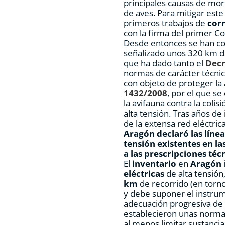
principales causas de mor
de aves. Para mitigar est
primeros trabajos de
corr
con la firma del primer C
Desde entonces se han co
señalizado unos 320 km de
que ha dado tanto el
Decr
normas de carácter técnico
con objeto de proteger la
1432/2008
, por el que s
la avifauna contra la colis
alta tensión. Tras años d
de la extensa red eléctri
Aragón declaró
las línea
tensión
existentes en la
a las prescripciones téc
El
inventario
en
Aragón
eléctricas
de alta tensión
km
de recorrido (en torn
y debe suponer el instrum
adecuación progresiva de l
establecieron unas normas
al menos limitar sustancia