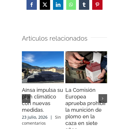
Facebook
X
LinkedIn
WhatsApp
Tumblr
Pinterest
Artículos relacionados
Aínsa impulsa su
La Comisión
“Espaci
plan climático
Europea
Impacto”
con nuevas
aprueba prohibir
iniciativ
medidas.
la munición de
ENDESA
plomo en la
compart
23 julio, 2026
|
Sin
caza en siete
experien
comentarios