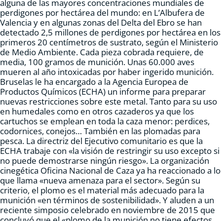
alguna de las mayores concentraciones mundiales de
perdigones por hectárea del mundo: en L’Albufera de
Valencia y en algunas zonas del Delta del Ebro se han
detectado 2,5 millones de perdigones por hectárea en los
primeros 20 centímetros de sustrato, según el Ministerio
de Medio Ambiente. Cada pieza cobrada requiere, de
media, 100 gramos de munición. Unas 60.000 aves
mueren al año intoxicadas por haber ingerido munición.
Bruselas le ha encargado a la Agencia Europea de
Productos Químicos (ECHA) un informe para preparar
nuevas restricciones sobre este metal. Tanto para su uso
en humedales como en otros cazaderos ya que los
cartuchos se emplean en toda la caza menor: perdices,
codornices, conejos… También en las plomadas para
pesca. La directriz del Ejecutivo comunitario es que la
ECHA trabaje con «la visión de restringir su uso excepto si
no puede demostrarse ningún riesgo». La organización
cinegética Oficina Nacional de Caza ya ha reaccionado a lo
que llama «nueva amenaza para el sector». Según su
criterio, el plomo es el material más adecuado para la
munición «en términos de sostenibilidad». Y aluden a un
reciente simposio celebrado en noviembre de 2015 que
concluyó que el «plomo de la munición no tiene efectos