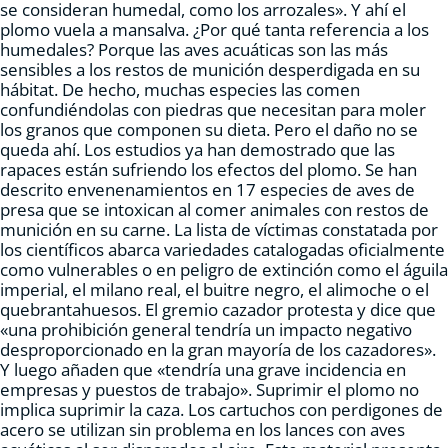
se consideran humedal, como los arrozales». Y ahí el
plomo vuela a mansalva. ¿Por qué tanta referencia a los
humedales? Porque las aves acuáticas son las más
sensibles a los restos de munición desperdigada en su
hábitat. De hecho, muchas especies las comen
confundiéndolas con piedras que necesitan para moler
los granos que componen su dieta. Pero el daño no se
queda ahí. Los estudios ya han demostrado que las
rapaces están sufriendo los efectos del plomo. Se han
descrito envenenamientos en 17 especies de aves de
presa que se intoxican al comer animales con restos de
munición en su carne. La lista de víctimas constatada por
los científicos abarca variedades catalogadas oficialmente
como vulnerables o en peligro de extinción como el águila
imperial, el milano real, el buitre negro, el alimoche o el
quebrantahuesos. El gremio cazador protesta y dice que
«una prohibición general tendría un impacto negativo
desproporcionado en la gran mayoría de los cazadores».
Y luego añaden que «tendría una grave incidencia en
empresas y puestos de trabajo». Suprimir el plomo no
implica suprimir la caza. Los cartuchos con perdigones de
acero se utilizan sin problema en los lances con aves