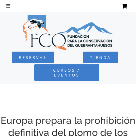
Saltar
al
Toggle
Navigation
contenido
INICIO
QUEBRANTAHUESOS
RESERVAS
TIENDA
FUNDACIÓN
CURSOS /
EVENTOS
PROYECTOS
DEFENSA AMBIENTAL
Europa prepara la prohibición
COLABORA
definitiva del plomo de los