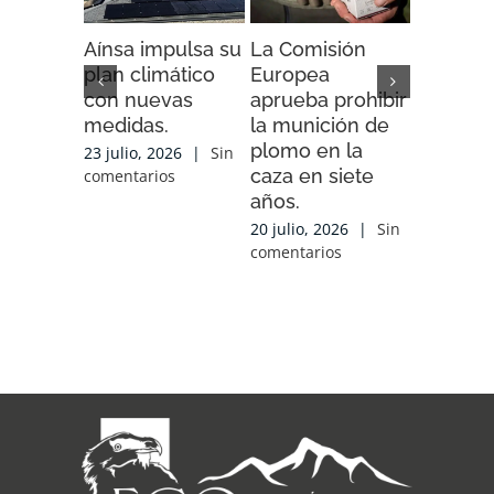
Aínsa impulsa su
La Comisión
“Espaci
plan climático
Europea
Impacto”
con nuevas
aprueba prohibir
iniciativ
medidas.
la munición de
ENDESA
plomo en la
compart
23 julio, 2026
|
Sin
caza en siete
experien
comentarios
años.
conocim
local y 
20 julio, 2026
|
Sin
de cola
comentarios
con las
organiz
que tra
sobre el
17 julio, 2
comentari