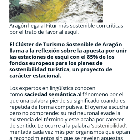
RECURSOS
Aragón llega al Fitur más sostenible con críticas
NOTICIAS
por el trato de favor al esquí.
El Clúster de Turismo Sostenible de Aragón
CONTACTO
llama a la reflexión sobre la apuesta por unir
las estaciones de esquí con el 85% de los
fondos europeos para los planes de
CARRITO
sostenibilidad turística, un proyecto de
carácter estacional.
Los expertos en lingüística conocen
como
saciedad semántica
al fénomeno por el
que una palabra pierde su significado cuando es
repetida de forma compulsiva. El oyente escucha
pero no comprende: su red neuronal evade la
existencia del término y este acaba por carecer
de sentido. Le ocurre a la palabra ‘
sostenibilidad
‘,
mentada cada vez más por organismos que optan
a reconocimientos sin que se revelen apuestas