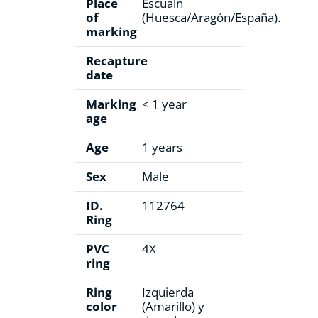
Place
Escuaín
of
(Huesca/Aragón/España).
marking
Recapture
date
Marking
< 1 year
age
Age
1 years
Sex
Male
ID.
112764
Ring
PVC
4X
ring
Ring
Izquierda
color
(Amarillo) y