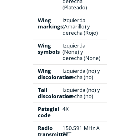
derecha
(Plateado)
Wing
Izquierda
markings
(Amarillo) y
derecha (Rojo)
Wing
Izquierda
symbols
(None) y
derecha (None)
Wing
Izquierda (no) y
discoloration
derecha (no)
Tail
Izquierda (no) y
discoloration
derecha (no)
Patagial
4X
code
Radio
150.591 MHz A
transmitter
PTT