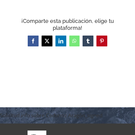
ENVIRONMENTAL DEFENSE
¡Comparte esta publicación, elige tu
RESOURCES
plataforma!
NEWS
Facebook
X
LinkedIn
WhatsApp
Tumblr
Pinterest
CONTACT
WooCommerce Cart
Solicitud info sobre Codorniz Aragón_signed