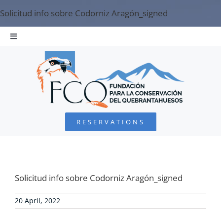
Skip
Solicitud info sobre Codorniz Aragón_signed
to
content
Toggle
Navigation
HOME
BEARDED VULTURE
RESERVATIONS
FOUNDATION
PROJECTS
Solicitud info sobre Codorniz Aragón_signed
COLLABORATE
20 April, 2022