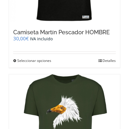
Camiseta Martín Pescador HOMBRE
30,00
€
IVA incluido
Este
Seleccionar opciones
Detalles
producto
tiene
múltiples
variantes.
Las
opciones
se
pueden
elegir
en
la