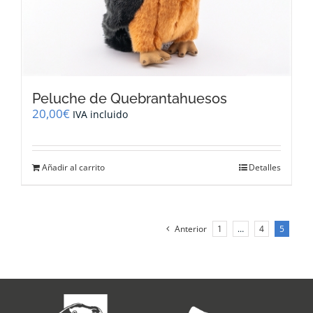
página
de
producto
Peluche de Quebrantahuesos
20,00
€
IVA incluido
Añadir al carrito
Detalles
Anterior
1
…
4
5