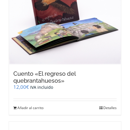
se
pueden
elegir
en
la
página
de
producto
Cuento «El regreso del
quebrantahuesos»
12,00
€
IVA incluido
Añadir al carrito
Detalles