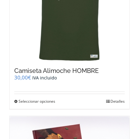
página
de
producto
Camiseta Alimoche HOMBRE
30,00
€
IVA incluido
Este
Seleccionar opciones
Detalles
producto
tiene
múltiples
variantes.
Las
opciones