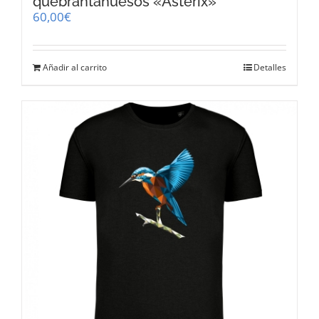
quebrantahuesos «Asterix»
60,00
€
Añadir al carrito
Detalles