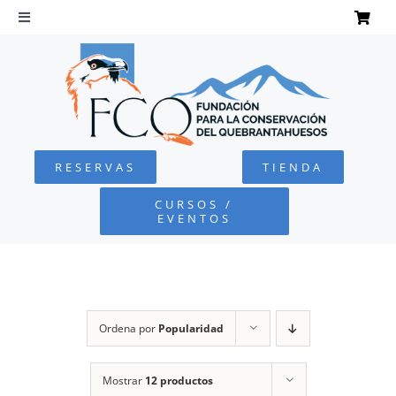
Saltar
al
Toggle
Navigation
contenido
INICIO
QUEBRANTAHUESOS
RESERVAS
TIENDA
FUNDACIÓN
CURSOS /
EVENTOS
PROYECTOS
DEFENSA AMBIENTAL
Ordena por
Popularidad
COLABORA
Mostrar
12 productos