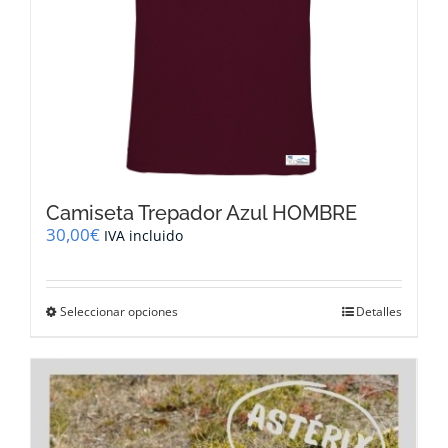
Camiseta Trepador Azul HOMBRE
30,00
€
IVA incluido
Este
Seleccionar opciones
Detalles
producto
tiene
múltiples
variantes.
Las
opciones