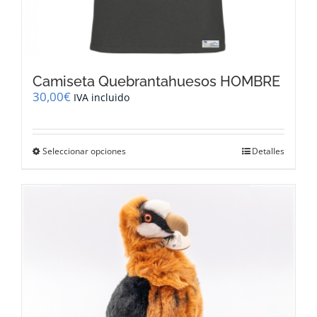
Camiseta Quebrantahuesos HOMBRE
30,00
€
IVA incluido
Este
Seleccionar opciones
Detalles
producto
tiene
múltiples
variantes.
Las
opciones
se
pueden
elegir
en
la