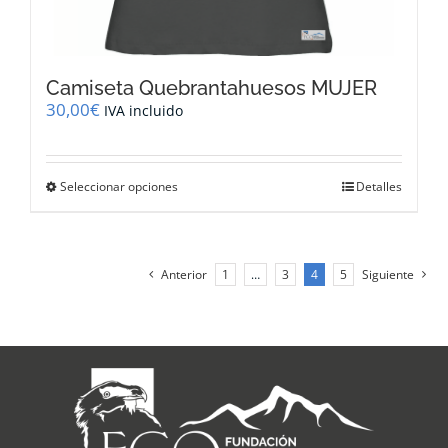
Camiseta Quebrantahuesos MUJER
30,00
€
IVA incluido
Este
Seleccionar opciones
Detalles
producto
tiene
múltiples
variantes.
Anterior
1
…
3
4
5
Siguiente
Las
opciones
se
pueden
elegir
en
la
página
de