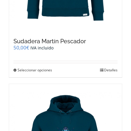
Sudadera Martín Pescador
50,00
€
IVA incluido
Este
Seleccionar opciones
Detalles
producto
tiene
múltiples
variantes.
Las
opciones
se
pueden
elegir
en