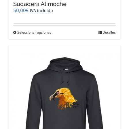
Sudadera Alimoche
50,00
€
IVA incluido
Este
Seleccionar opciones
Detalles
producto
tiene
múltiples
variantes.
Las
opciones
se
pueden
elegir
en
la
página
de
producto