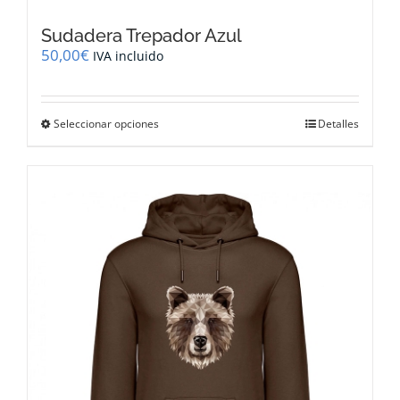
Sudadera Trepador Azul
50,00
€
IVA incluido
Este
Seleccionar opciones
Detalles
producto
tiene
múltiples
variantes.
Las
opciones
se
pueden
elegir
en
la
página
de
producto