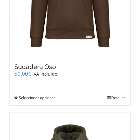
Sudadera Oso
50,00
€
IVA incluido
Este
Seleccionar opciones
Detalles
producto
tiene
múltiples
variantes.
Las
opciones