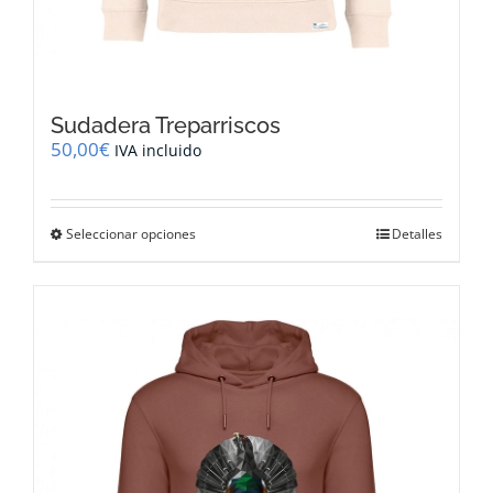
Sudadera Treparriscos
50,00
€
IVA incluido
Este
Seleccionar opciones
Detalles
producto
tiene
múltiples
variantes.
Las
opciones
se
pueden
elegir
en
la