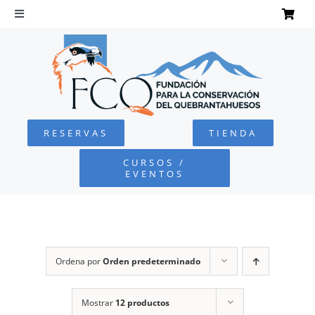
Saltar
al
Toggle
Navigation
contenido
INICIO
QUEBRANTAHUESOS
RESERVAS
TIENDA
FUNDACIÓN
CURSOS /
EVENTOS
PROYECTOS
DEFENSA AMBIENTAL
Ordena por
Orden predeterminado
COLABORA
Mostrar
12 productos