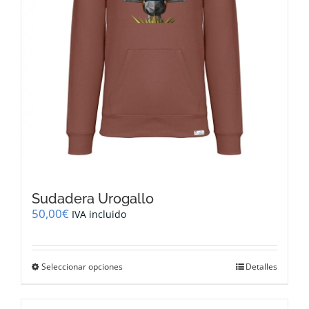
página
de
producto
Sudadera Urogallo
50,00
€
IVA incluido
Este
Seleccionar opciones
Detalles
producto
tiene
múltiples