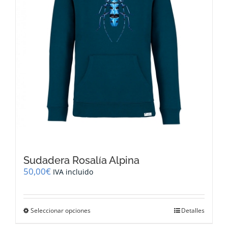
la
página
de
producto
Sudadera Rosalía Alpina
50,00
€
IVA incluido
Este
Seleccionar opciones
Detalles
producto