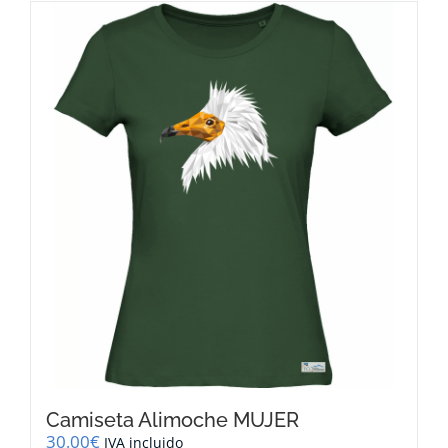
múltiples
variantes.
Las
opciones
se
pueden
elegir
en
la
página
de
producto
Camiseta Alimoche MUJER
30,00
€
IVA incluido