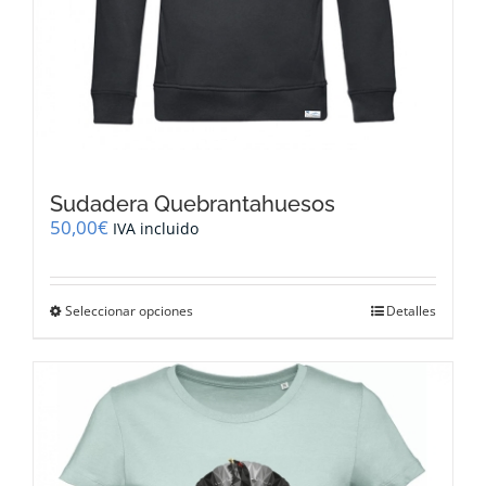
Sudadera Quebrantahuesos
50,00
€
IVA incluido
Este
Seleccionar opciones
Detalles
producto
tiene
múltiples
variantes.
Las
opciones
se
pueden