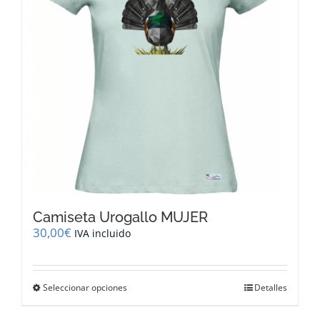
elegir
en
la
página
de
producto
Camiseta Urogallo MUJER
30,00
€
IVA incluido
Este
Seleccionar opciones
Detalles
producto
tiene