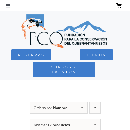
Saltar
al
Toggle
Navigation
contenido
INICIO
QUEBRANTAHUESOS
RESERVAS
TIENDA
FUNDACIÓN
CURSOS /
EVENTOS
PROYECTOS
DEFENSA AMBIENTAL
Ordena por
Nombre
COLABORA
Mostrar
12 productos