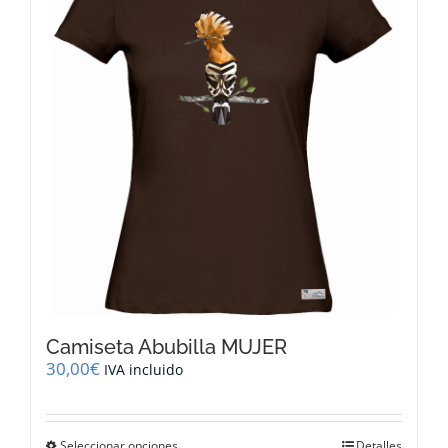
opciones
se
pueden
elegir
en
la
página
de
producto
Camiseta Abubilla MUJER
30,00
€
IVA incluido
Este
Seleccionar opciones
Detalles