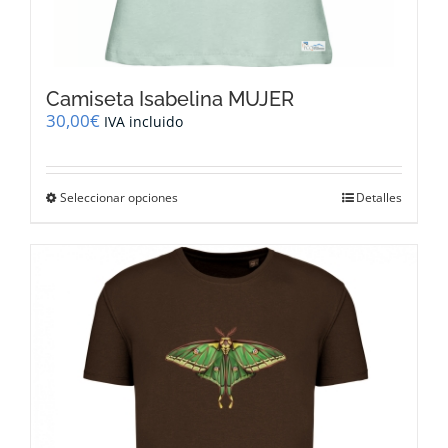
Camiseta Isabelina MUJER
30,00
€
IVA incluido
Este
Seleccionar opciones
Detalles
producto
tiene
múltiples
variantes.
Las
opciones
se
pueden
elegir
en
la
página