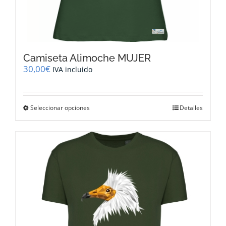
Camiseta Alimoche MUJER
30,00
€
IVA incluido
Este
Seleccionar opciones
Detalles
producto
tiene
múltiples
variantes.
Las
opciones
se
pueden
elegir
en
la