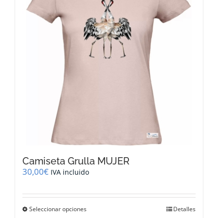
se
pueden
elegir
en
la
página
de
producto
Camiseta Grulla MUJER
30,00
€
IVA incluido
Este
Seleccionar opciones
Detalles