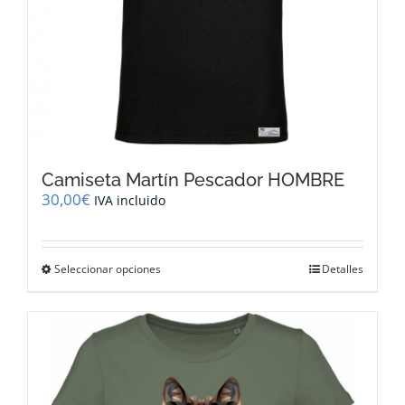
producto
Camiseta Martín Pescador HOMBRE
30,00
€
IVA incluido
Este
Seleccionar opciones
Detalles
producto
tiene
múltiples
variantes.
Las
opciones
se