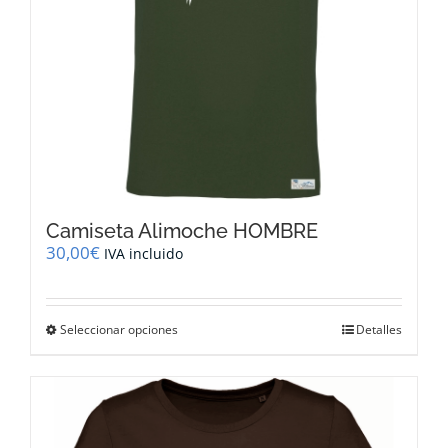
página
de
producto
Camiseta Alimoche HOMBRE
30,00
€
IVA incluido
Este
Seleccionar opciones
Detalles
producto
tiene
múltiples
variantes.
Las