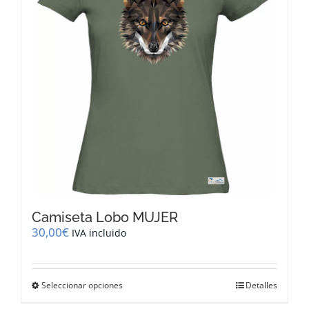
pueden
elegir
en
la
página
de
producto
Camiseta Lobo MUJER
30,00
€
IVA incluido
Este
Seleccionar opciones
Detalles
producto