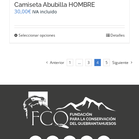
Camiseta Abubilla HOMBRE
30,00
€
IVA incluido
Este
Seleccionar opciones
Detalles
producto
tiene
múltiples
variantes.
Anterior
1
…
3
4
5
Siguiente
Las
opciones
se
pueden
elegir
en
la
página
de
producto