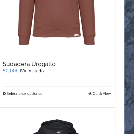
Sudadera Urogallo
50,00
€
IVA incluido
Este
Seleccionar opciones
Quick View
producto
tiene
múltiples
variantes.
Las
opciones