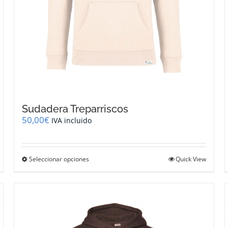
Sudadera Treparriscos
50,00
€
IVA incluido
Este
Seleccionar opciones
Quick View
producto
tiene
múltiples
variantes.
Las
opciones