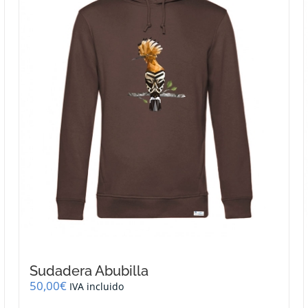
se
pueden
elegir
en
la
página
de
producto
Sudadera Abubilla
50,00
€
IVA incluido