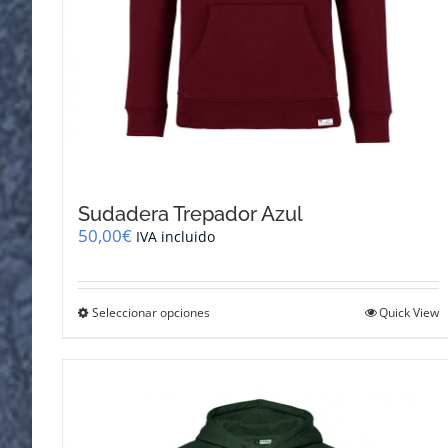
Sudadera Trepador Azul
50,00
€
IVA incluido
Este
Seleccionar opciones
Quick View
producto
tiene
múltiples
variantes.
Las
opciones