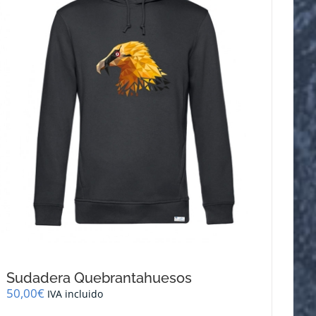
se
pueden
elegir
en
la
página
de
producto
Sudadera Quebrantahuesos
50,00
€
IVA incluido