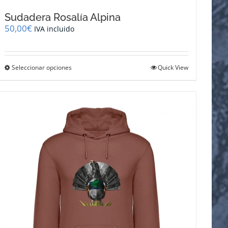
Sudadera Rosalía Alpina
50,00
€
IVA incluido
Este
Seleccionar opciones
Quick View
producto
tiene
múltiples
variantes.
Las
opciones
se
pueden
elegir
en
la
página
de
producto