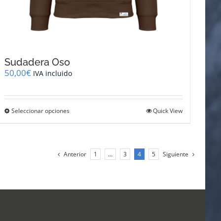
Sudadera Oso
50,00
€
IVA incluido
Este
Seleccionar opciones
Quick View
producto
tiene
múltiples
variantes.
Anterior
1
…
3
4
5
Siguiente
Las
opciones
se
pueden
elegir
en
la