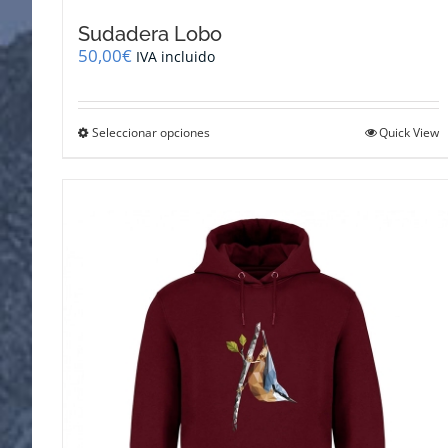
Sudadera Lobo
50,00
€
IVA incluido
Este
Seleccionar opciones
Quick View
producto
tiene
múltiples
variantes.
Las
opciones
se
pueden
elegir
en
la
página
de
producto