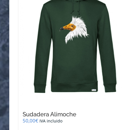
se
pueden
elegir
en
la
página
de
producto
Sudadera Alimoche
50,00
€
IVA incluido