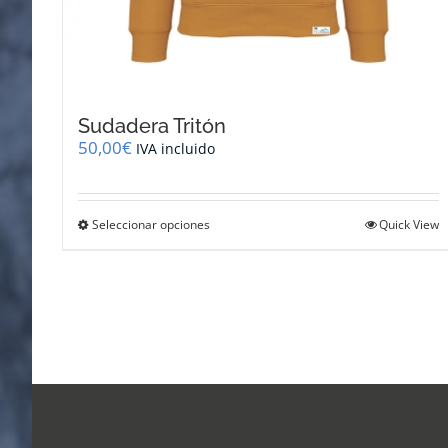
Sudadera Tritón
50,00
€
IVA incluido
Este
Seleccionar opciones
Quick View
producto
tiene
múltiples
variantes.
Las
opciones
se
pueden
elegir
en
la