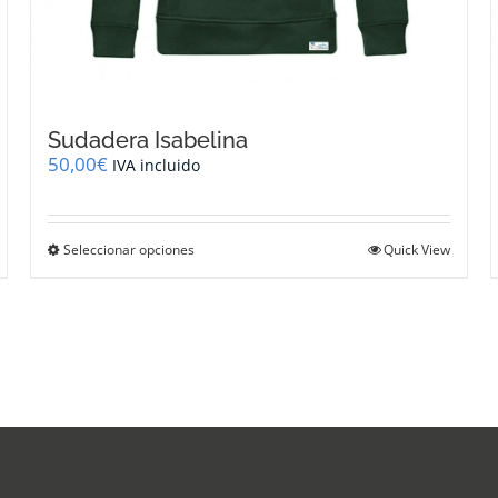
Sudadera Isabelina
50,00
€
IVA incluido
Este
Seleccionar opciones
Quick View
producto
tiene
múltiples
variantes.
Las
opciones
se
pueden
elegir
en
la