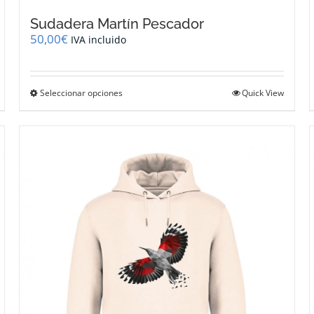
Sudadera Martín Pescador
50,00
€
IVA incluido
Este
Seleccionar opciones
Quick View
producto
tiene
múltiples
variantes.
Las
opciones
se
pueden
elegir
en
la
página
de
producto