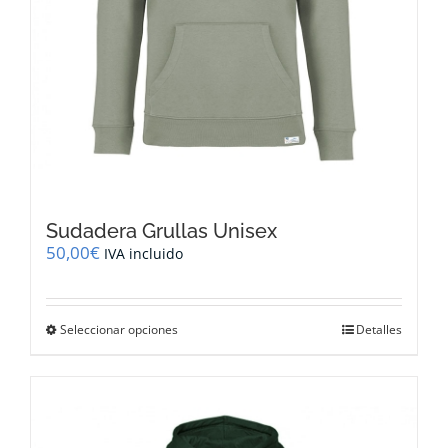
Sudadera Grullas Unisex
50,00
€
IVA incluido
Este
Seleccionar opciones
Detalles
producto
tiene
múltiples
variantes.
Las