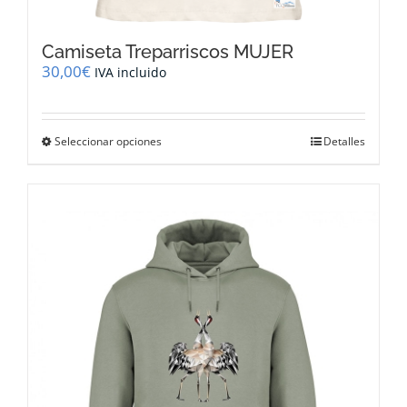
Camiseta Treparriscos MUJER
30,00
€
IVA incluido
Este
Seleccionar opciones
Detalles
producto
tiene
múltiples
variantes.
Las
opciones
se
pueden
elegir
en
la
página
de
producto