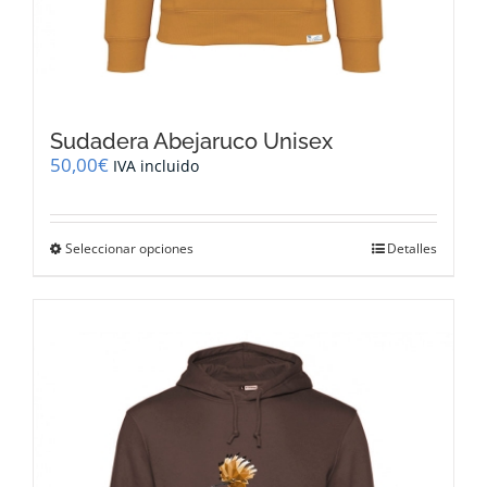
Sudadera Abejaruco Unisex
50,00
€
IVA incluido
Este
Seleccionar opciones
Detalles
producto
tiene
múltiples
variantes.
Las
opciones
se
pueden
elegir
en