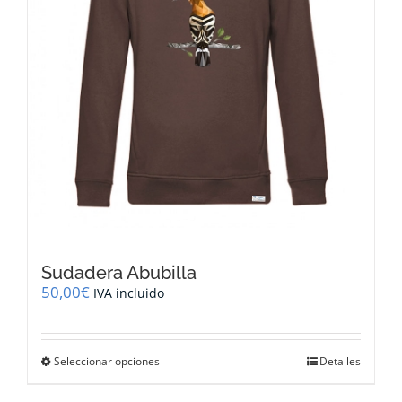
la
página
de
producto
Sudadera Abubilla
50,00
€
IVA incluido
Este
Seleccionar opciones
Detalles
producto
tiene