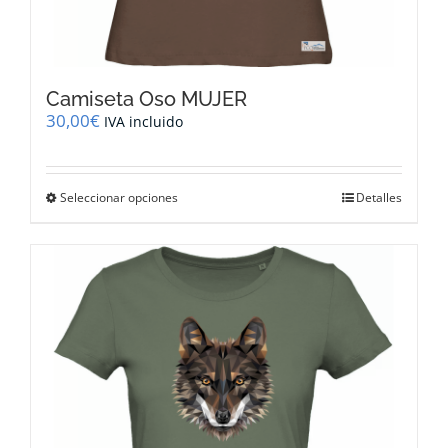
Camiseta Oso MUJER
30,00
€
IVA incluido
Este
Seleccionar opciones
Detalles
producto
tiene
múltiples
variantes.
Las
opciones
se
pueden
elegir
en
la
página