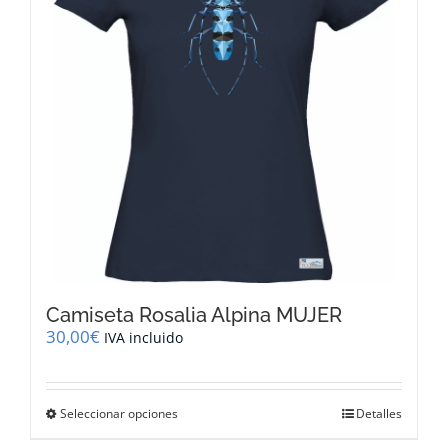
pueden
elegir
en
la
página
de
producto
Camiseta Rosalia Alpina MUJER
30,00
€
IVA incluido
Este
Seleccionar opciones
Detalles
producto