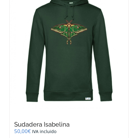
opciones
se
pueden
elegir
en
la
página
de
producto
Sudadera Isabelina
50,00
€
IVA incluido