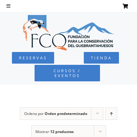
Saltar
al
Toggle
Navigation
contenido
INICIO
QUEBRANTAHUESOS
RESERVAS
TIENDA
FUNDACIÓN
CURSOS /
EVENTOS
PROYECTOS
DEFENSA AMBIENTAL
Ordena por
Orden predeterminado
COLABORA
Mostrar
12 productos