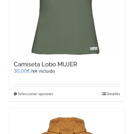
de
producto
Camiseta Lobo MUJER
30,00
€
IVA incluido
Este
Seleccionar opciones
Detalles
producto
tiene
múltiples
variantes.
Las
opciones