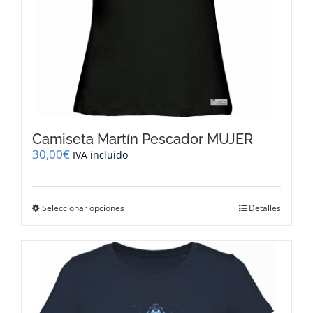
producto
Camiseta Martín Pescador MUJER
30,00
€
IVA incluido
Este
Seleccionar opciones
Detalles
producto
tiene
múltiples
variantes.
Las
opciones
se