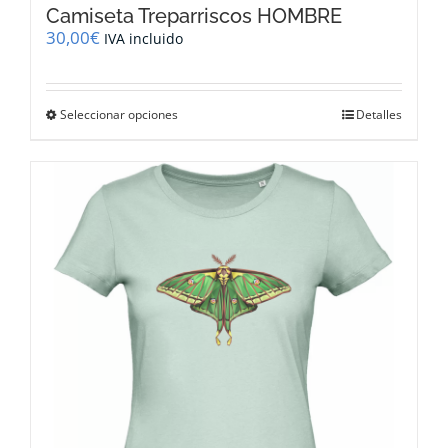
Camiseta Treparriscos HOMBRE
30,00
€
IVA incluido
Este
Seleccionar opciones
Detalles
producto
tiene
múltiples
variantes.
Las
opciones
se
pueden
elegir
en
la
página
de
producto