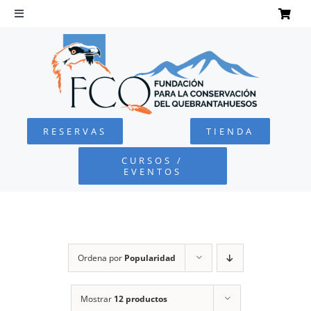
Saltar
al
Toggle
Navigation
contenido
INICIO
QUEBRANTAHUESOS
RESERVAS
TIENDA
FUNDACIÓN
CURSOS /
EVENTOS
PROYECTOS
DEFENSA AMBIENTAL
Ordena por
Popularidad
COLABORA
Mostrar
12 productos