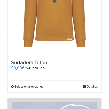
producto
Sudadera Tritón
50,00
€
IVA incluido
Este
Seleccionar opciones
Detalles
producto
tiene
múltiples
variantes.