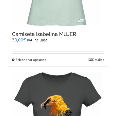
Camiseta Isabelina MUJER
30,00
€
IVA incluido
Este
Seleccionar opciones
Detalles
producto
tiene
múltiples
variantes.
Las
opciones
se
pueden
elegir
en