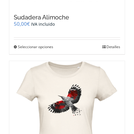
Sudadera Alimoche
50,00
€
IVA incluido
Este
Seleccionar opciones
Detalles
producto
tiene
múltiples
variantes.
Las
opciones
se
pueden
elegir
en
la
página
de
producto