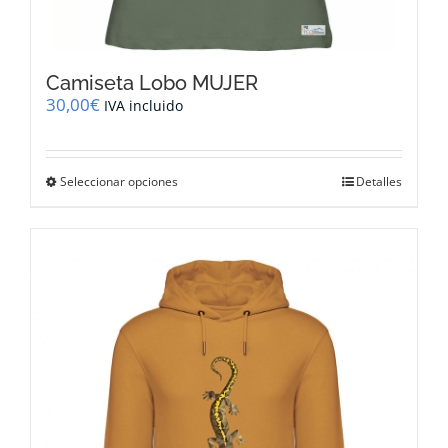
Camiseta Lobo MUJER
30,00
€
IVA incluido
Este
Seleccionar opciones
Detalles
producto
tiene
múltiples
variantes.
Las
opciones
se
pueden
elegir
en
la
página
de