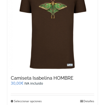
Camiseta Isabelina HOMBRE
30,00
€
IVA incluido
Este
Seleccionar opciones
Detalles