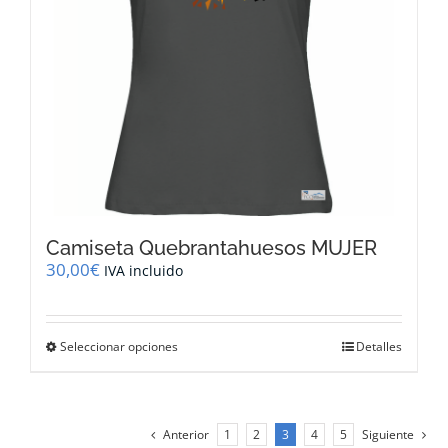
la
página
de
producto
Camiseta Quebrantahuesos MUJER
30,00
€
IVA incluido
Este
Seleccionar opciones
Detalles
producto
tiene
múltiples
variantes.
Anterior
1
2
3
4
5
Siguiente
Las