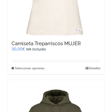
Camiseta Treparriscos MUJER
30,00
€
IVA incluido
Este
Seleccionar opciones
Detalles
producto
tiene
múltiples
variantes.
Las
opciones
se
pueden