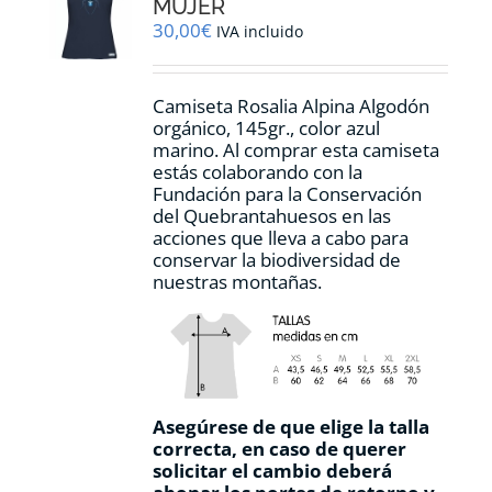
pueden
MUJER
elegir
30,00
€
IVA incluido
en
la
página
Camiseta Rosalia Alpina Algodón
de
orgánico, 145gr., color azul
producto
marino. Al comprar esta camiseta
estás colaborando con la
Fundación para la Conservación
del Quebrantahuesos en las
acciones que lleva a cabo para
conservar la biodiversidad de
nuestras montañas.
Asegúrese de que elige la talla
correcta, en caso de querer
solicitar el cambio deberá