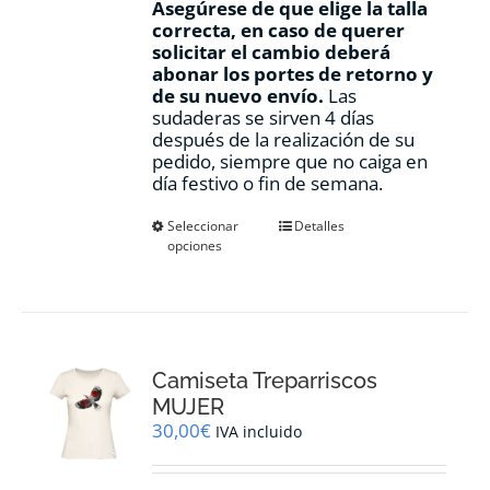
Asegúrese de que elige la talla
correcta, en caso de querer
solicitar el cambio deberá
abonar los portes de retorno y
de su nuevo envío.
Las
sudaderas se sirven 4 días
después de la realización de su
pedido, siempre que no caiga en
día festivo o fin de semana.
Este
Seleccionar
Detalles
opciones
producto
tiene
múltiples
variantes.
Las
opciones
Camiseta Treparriscos
se
pueden
MUJER
elegir
30,00
€
IVA incluido
en
la
página