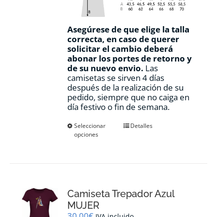
Asegúrese de que elige la talla
correcta, en caso de querer
solicitar el cambio deberá
abonar los portes de retorno y
de su nuevo envio.
Las
camisetas se sirven 4 días
después de la realización de su
pedido, siempre que no caiga en
día festivo o fin de semana.
Este
Seleccionar
Detalles
opciones
producto
tiene
múltiples
variantes.
Las
opciones
Camiseta Trepador Azul
se
pueden
MUJER
elegir
30,00
€
IVA incluido