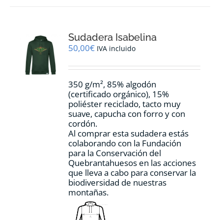
variantes.
Las
opciones
Sudadera Isabelina
se
pueden
50,00
€
IVA incluido
elegir
en
la
350 g/m², 85% algodón
página
(certificado orgánico), 15%
de
poliéster reciclado, tacto muy
producto
suave, capucha con forro y con
cordón.
Al comprar esta sudadera estás
colaborando con la Fundación
para la Conservación del
Quebrantahuesos en las acciones
que lleva a cabo para conservar la
biodiversidad de nuestras
montañas.