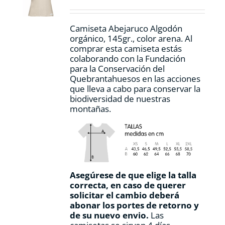
elegir
en
la
Camiseta Abejaruco Algodón
página
orgánico, 145gr., color arena. Al
de
comprar esta camiseta estás
producto
colaborando con la Fundación
para la Conservación del
Quebrantahuesos en las acciones
que lleva a cabo para conservar la
biodiversidad de nuestras
montañas.
Asegúrese de que elige la talla
correcta, en caso de querer
solicitar el cambio deberá
abonar los portes de retorno y
de su nuevo envio.
Las