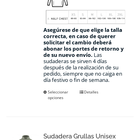
Asegúrese de que elige la talla
correcta, en caso de querer
solicitar el cambio deberá
abonar los portes de retorno y
de su nuevo envío.
Las
sudaderas se sirven 4 días
después de la realización de su
pedido, siempre que no caiga en
día festivo o fin de semana.
Este
Seleccionar
Detalles
opciones
producto
tiene
múltiples
variantes.
Las
opciones
Sudadera Grullas Unisex
se