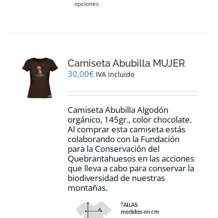
opciones
producto
tiene
múltiples
variantes.
Las
opciones
Camiseta Abubilla MUJER
se
pueden
30,00
€
IVA incluido
elegir
en
la
Camiseta Abubilla Algodón
página
orgánico, 145gr., color chocolate.
de
Al comprar esta camiseta estás
producto
colaborando con la Fundación
para la Conservación del
Quebrantahuesos en las acciones
que lleva a cabo para conservar la
biodiversidad de nuestras
montañas.