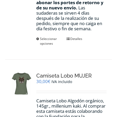
abonar los portes de retorno y
de su nuevo envío.
Las
sudaderas se sirven 4 días
después de la realización de su
pedido, siempre que no caiga en
día festivo o fin de semana.
Este
Seleccionar
Detalles
opciones
producto
tiene
múltiples
variantes.
Las
opciones
Camiseta Lobo MUJER
se
pueden
30,00
€
IVA incluido
elegir
en
la
Camiseta Lobo Algodón orgánico,
página
145gr., millenium kaki. Al comprar
de
esta camiseta estás colaborando
producto
con la Fundación para la