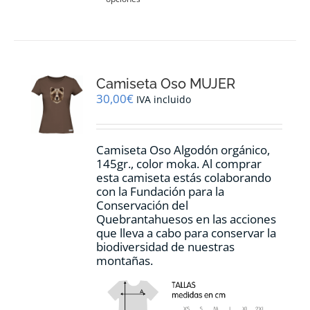
producto
tiene
múltiples
variantes.
Las
opciones
Camiseta Oso MUJER
se
pueden
30,00
€
IVA incluido
elegir
en
la
Camiseta Oso Algodón orgánico,
página
145gr., color moka. Al comprar
de
esta camiseta estás colaborando
producto
con la Fundación para la
Conservación del
Quebrantahuesos en las acciones
que lleva a cabo para conservar la
biodiversidad de nuestras
montañas.