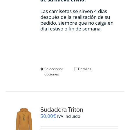
Las camisetas se sirven 4 días
después de la realización de su
pedido, siempre que no caiga en
día festivo o fin de semana.
Este
Seleccionar
Detalles
opciones
producto
tiene
múltiples
variantes.
Las
opciones
Sudadera Tritón
se
pueden
50,00
€
IVA incluido
elegir
en