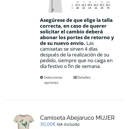
Asegúrese de que elige la talla
correcta, en caso de querer
solicitar el cambio deberá
abonar los portes de retorno y
de su nuevo envio.
Las
camisetas se sirven 4 días
después de la realización de su
pedido, siempre que no caiga en
día festivo o fin de semana.
Este
Seleccionar
Detalles
opciones
producto
tiene
múltiples
variantes.
Las
opciones
Camiseta Abejaruco MUJER
se
pueden
30,00
€
IVA incluido