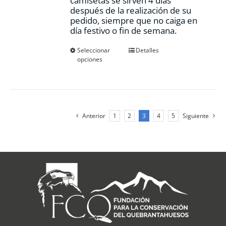
camisetas se sirven 4 días
después de la realización de su
pedido, siempre que no caiga en
día festivo o fin de semana.
Este
Seleccionar
Detalles
opciones
producto
tiene
múltiples
variantes.
Las
opciones
Anterior
1
2
3
4
5
Siguiente
se
pueden
elegir
en
la
página
de
producto