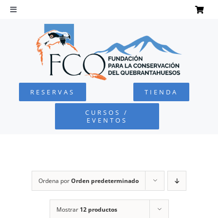
Saltar
al
Toggle
Navigation
contenido
INICIO
QUEBRANTAHUESOS
RESERVAS
TIENDA
FUNDACIÓN
CURSOS /
EVENTOS
PROYECTOS
DEFENSA AMBIENTAL
Ordena por
Orden predeterminado
COLABORA
Mostrar
12 productos