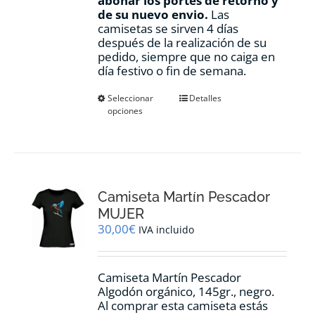
abonar los portes de retorno y
de su nuevo envio.
Las
camisetas se sirven 4 días
después de la realización de su
pedido, siempre que no caiga en
día festivo o fin de semana.
Este
Seleccionar
Detalles
opciones
producto
tiene
múltiples
variantes.
Las
opciones
Camiseta Martín Pescador
se
pueden
MUJER
elegir
30,00
€
IVA incluido
en
la
página
Camiseta Martín Pescador
de
Algodón orgánico, 145gr., negro.
producto
Al comprar esta camiseta estás