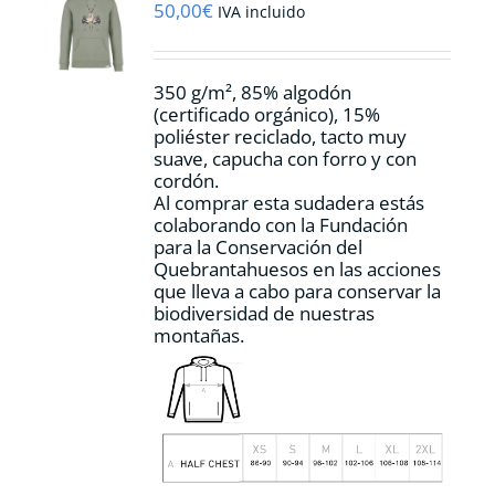
pueden
50,00
€
IVA incluido
elegir
en
la
350 g/m², 85% algodón
página
(certificado orgánico), 15%
de
poliéster reciclado, tacto muy
producto
suave, capucha con forro y con
cordón.
Al comprar esta sudadera estás
colaborando con la Fundación
para la Conservación del
Quebrantahuesos en las acciones
que lleva a cabo para conservar la
biodiversidad de nuestras
montañas.