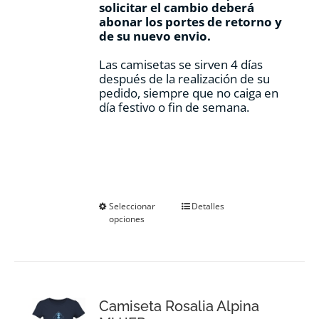
solicitar el cambio deberá
abonar los portes de retorno y
de su nuevo envio.
Las camisetas se sirven 4 días
después de la realización de su
pedido, siempre que no caiga en
día festivo o fin de semana.
Este
Seleccionar
Detalles
opciones
producto
tiene
múltiples
variantes.
Las
opciones
Camiseta Rosalia Alpina
se