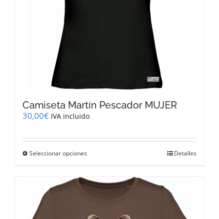
de
producto
Camiseta Martín Pescador MUJER
30,00
€
IVA incluido
Este
Seleccionar opciones
Detalles
producto
tiene
múltiples
variantes.
Las
opciones