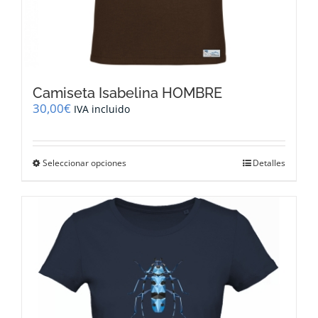
Camiseta Isabelina HOMBRE
30,00
€
IVA incluido
Este
Seleccionar opciones
Detalles
producto
tiene
múltiples
variantes.
Las
opciones
se
pueden
elegir
en