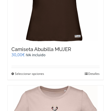
producto
Camiseta Abubilla MUJER
30,00
€
IVA incluido
Este
Seleccionar opciones
Detalles
producto
tiene
múltiples
variantes.
Las
opciones
se