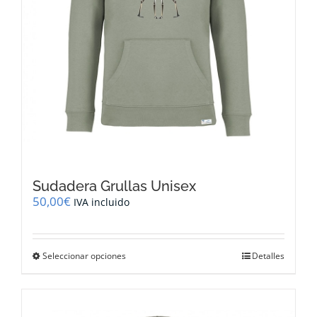
de
producto
Sudadera Grullas Unisex
50,00
€
IVA incluido
Este
Seleccionar opciones
Detalles
producto
tiene
múltiples
variantes.