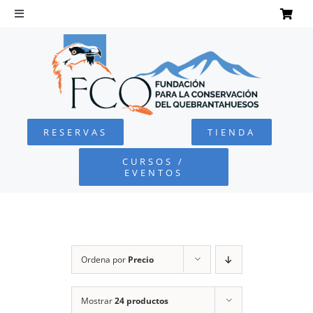
Saltar
al
Toggle
Navigation
contenido
INICIO
QUEBRANTAHUESOS
RESERVAS
TIENDA
FUNDACIÓN
CURSOS /
EVENTOS
PROYECTOS
DEFENSA AMBIENTAL
Ordena por
Precio
COLABORA
Mostrar
24 productos