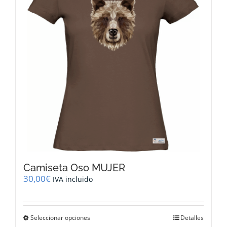
se
pueden
elegir
en
la
página
de
producto
Camiseta Oso MUJER
30,00
€
IVA incluido
Este
Seleccionar opciones
Detalles