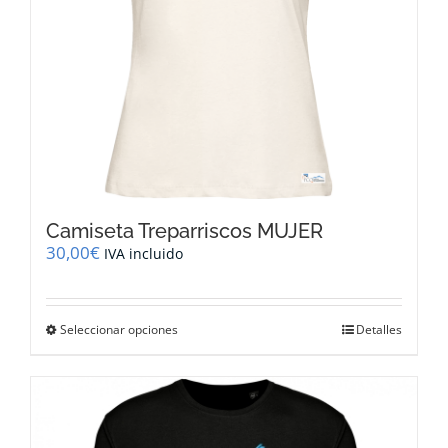
página
de
producto
Camiseta Treparriscos MUJER
30,00
€
IVA incluido
Este
Seleccionar opciones
Detalles
producto
tiene
múltiples
variantes.
Las