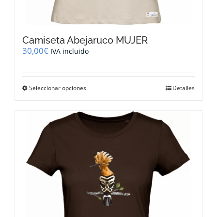
Camiseta Abejaruco MUJER
30,00
€
IVA incluido
Este
Seleccionar opciones
Detalles
producto
tiene
múltiples
variantes.
Las
opciones
se
pueden
elegir
en
la
página
de