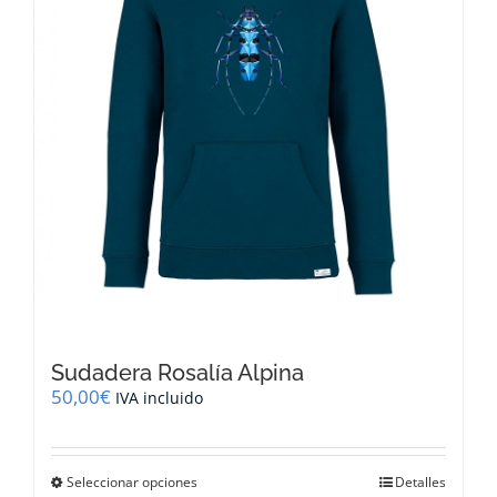
en
la
página
de
producto
Sudadera Rosalía Alpina
50,00
€
IVA incluido
Este
Seleccionar opciones
Detalles