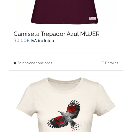
Camiseta Trepador Azul MUJER
30,00
€
IVA incluido
Este
Seleccionar opciones
Detalles
producto
tiene
múltiples
variantes.
Las
opciones
se
pueden
elegir
en
la