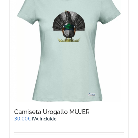
opciones
se
pueden
elegir
en
la
página
de
producto
Camiseta Urogallo MUJER
30,00
€
IVA incluido