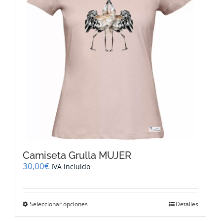
pueden
elegir
en
la
página
de
producto
Camiseta Grulla MUJER
30,00
€
IVA incluido
Este
Seleccionar opciones
Detalles
producto