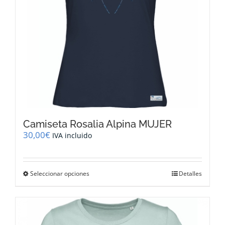
la
página
de
producto
Camiseta Rosalia Alpina MUJER
30,00
€
IVA incluido
Este
Seleccionar opciones
Detalles
producto
tiene
múltiples
variantes.
Las