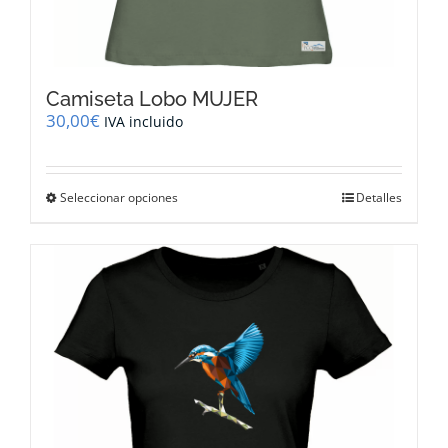
Camiseta Lobo MUJER
30,00
€
IVA incluido
Este
Seleccionar opciones
Detalles
producto
tiene
múltiples
variantes.
Las
opciones
se
pueden
elegir
en
la
página