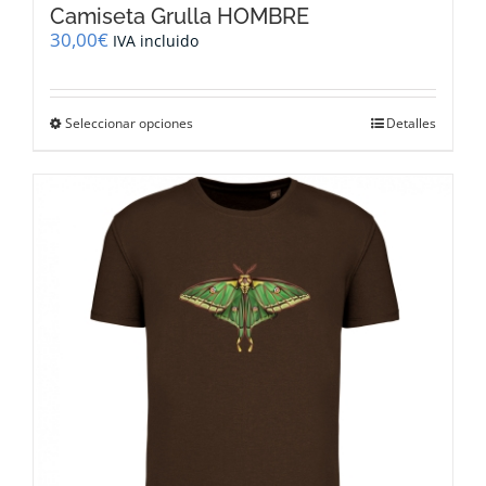
Camiseta Grulla HOMBRE
30,00
€
IVA incluido
Este
Seleccionar opciones
Detalles
producto
tiene
múltiples
variantes.
Las
opciones
se
pueden
elegir
en
la
página
de
producto