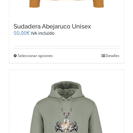
Sudadera Abejaruco Unisex
50,00
€
IVA incluido
Este
Seleccionar opciones
Detalles
producto
tiene
múltiples
variantes.
Las
opciones
se
pueden
elegir
en
la
página