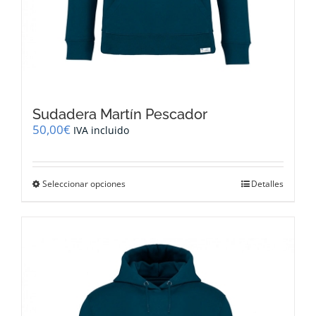
Sudadera Martín Pescador
50,00
€
IVA incluido
Este
Seleccionar opciones
Detalles
producto
tiene
múltiples
variantes.
Las
opciones
se
pueden
elegir