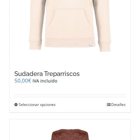
Sudadera Treparriscos
50,00
€
IVA incluido
Este
Seleccionar opciones
Detalles
producto
tiene
múltiples
variantes.
Las