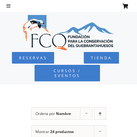
Saltar
al
Toggle
Navigation
contenido
INICIO
QUEBRANTAHUESOS
RESERVAS
TIENDA
FUNDACIÓN
CURSOS /
EVENTOS
PROYECTOS
DEFENSA AMBIENTAL
Ordena por
Nombre
COLABORA
Mostrar
24 productos