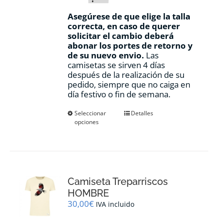
Asegúrese de que elige la talla
correcta, en caso de querer
solicitar el cambio deberá
abonar los portes de retorno y
de su nuevo envio.
Las
camisetas se sirven 4 días
después de la realización de su
pedido, siempre que no caiga en
día festivo o fin de semana.
Este
Seleccionar
Detalles
opciones
producto
tiene
múltiples
variantes.
Las
opciones
Camiseta Treparriscos
se
pueden
HOMBRE
elegir
30,00
€
IVA incluido
en