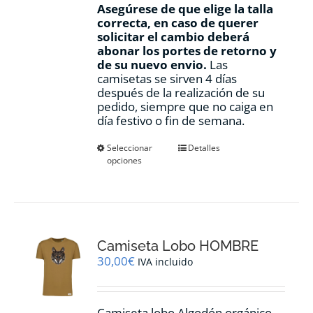
Asegúrese de que elige la talla
correcta, en caso de querer
solicitar el cambio deberá
abonar los portes de retorno y
de su nuevo envio.
Las
camisetas se sirven 4 días
después de la realización de su
pedido, siempre que no caiga en
día festivo o fin de semana.
Este
Seleccionar
Detalles
opciones
producto
tiene
múltiples
variantes.
Las
opciones
Camiseta Lobo HOMBRE
se
pueden
30,00
€
IVA incluido
elegir
en
la
Camiseta lobo Algodón orgánico,