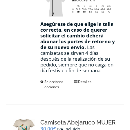
Asegúrese de que elige la talla
correcta, en caso de querer
solicitar el cambio deberá
abonar los portes de retorno y
de su nuevo envio.
Las
camisetas se sirven 4 días
después de la realización de su
pedido, siempre que no caiga en
día festivo o fin de semana.
Este
Seleccionar
Detalles
opciones
producto
tiene
múltiples
variantes.
Las
opciones
Camiseta Abejaruco MUJER
se
pueden
30,00
€
IVA incluido