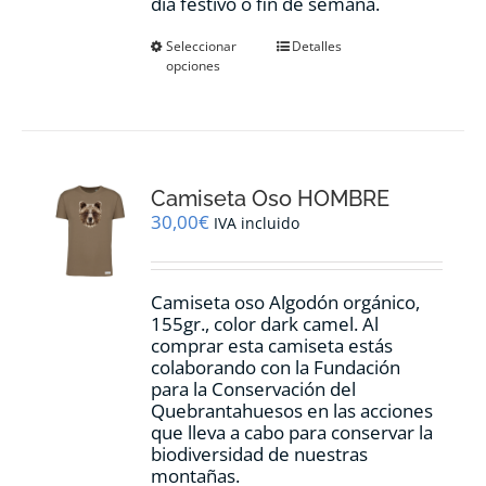
día festivo o fin de semana.
Este
Seleccionar
Detalles
opciones
producto
tiene
múltiples
variantes.
Las
opciones
Camiseta Oso HOMBRE
se
pueden
30,00
€
IVA incluido
elegir
en
la
Camiseta oso Algodón orgánico,
página
155gr., color dark camel. Al
de
comprar esta camiseta estás
producto
colaborando con la Fundación
para la Conservación del
Quebrantahuesos en las acciones
que lleva a cabo para conservar la
biodiversidad de nuestras
montañas.