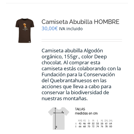
variantes.
Las
opciones
Camiseta Abubilla HOMBRE
se
pueden
30,00
€
IVA incluido
elegir
en
la
Camiseta abubilla Algodón
página
orgánico, 155gr., color Deep
de
chocolat. Al comprar esta
producto
camiseta estás colaborando con la
Fundación para la Conservación
del Quebrantahuesos en las
acciones que lleva a cabo para
conservar la biodiversidad de
nuestras montañas.