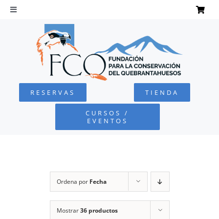
Saltar
al
Toggle
Navigation
contenido
INICIO
QUEBRANTAHUESOS
RESERVAS
TIENDA
FUNDACIÓN
CURSOS /
EVENTOS
PROYECTOS
DEFENSA AMBIENTAL
Ordena por
Fecha
COLABORA
Mostrar
36 productos