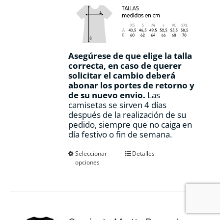
Asegúrese de que elige la talla
correcta, en caso de querer
solicitar el cambio deberá
abonar los portes de retorno y
de su nuevo envio.
Las
camisetas se sirven 4 días
después de la realización de su
pedido, siempre que no caiga en
día festivo o fin de semana.
Este
Seleccionar
Detalles
opciones
producto
tiene
múltiples
variantes.
Las
opciones