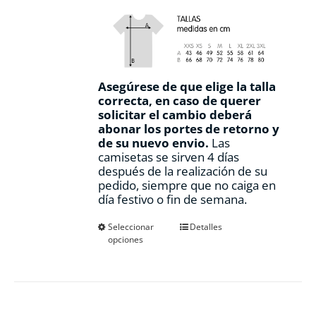
Asegúrese de que elige la talla
correcta, en caso de querer
solicitar el cambio deberá
abonar los portes de retorno y
de su nuevo envio.
Las
camisetas se sirven 4 días
después de la realización de su
pedido, siempre que no caiga en
día festivo o fin de semana.
Este
Seleccionar
Detalles
opciones
producto
tiene
múltiples
variantes.
Las
opciones