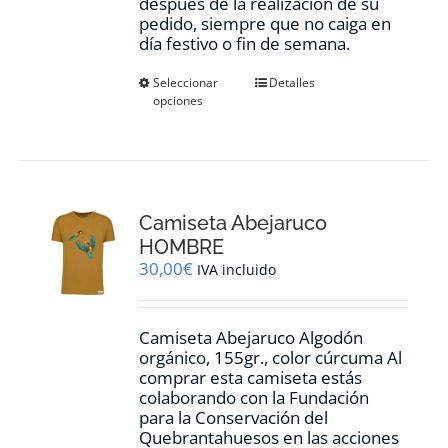
después de la realización de su
pedido, siempre que no caiga en
día festivo o fin de semana.
Este
Seleccionar
Detalles
opciones
producto
tiene
múltiples
variantes.
Las
opciones
Camiseta Abejaruco
se
pueden
HOMBRE
elegir
30,00
€
IVA incluido
en
la
página
Camiseta Abejaruco Algodón
de
orgánico, 155gr., color cúrcuma Al
producto
comprar esta camiseta estás
colaborando con la Fundación
para la Conservación del
Quebrantahuesos en las acciones