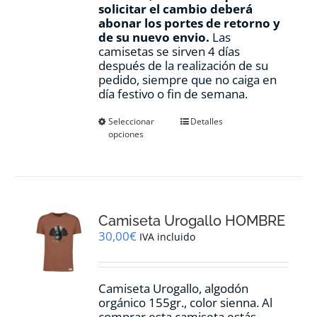
solicitar el cambio deberá
abonar los portes de retorno y
de su nuevo envio.
Las
camisetas se sirven 4 días
después de la realización de su
pedido, siempre que no caiga en
día festivo o fin de semana.
Este
Seleccionar
Detalles
opciones
producto
tiene
múltiples
variantes.
Las
opciones
Camiseta Urogallo HOMBRE
se
pueden
30,00
€
IVA incluido
elegir
en
la
Camiseta Urogallo, algodón
página
orgánico 155gr., color sienna. Al
de
comprar esta camiseta estás