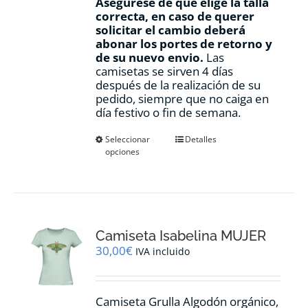
Asegúrese de que elige la talla
correcta, en caso de querer
solicitar el cambio deberá
abonar los portes de retorno y
de su nuevo envio.
Las
camisetas se sirven 4 días
después de la realización de su
pedido, siempre que no caiga en
día festivo o fin de semana.
Este
Seleccionar
Detalles
opciones
producto
tiene
múltiples
variantes.
Las
opciones
Camiseta Isabelina MUJER
se
pueden
30,00
€
IVA incluido
elegir
en
la
Camiseta Grulla Algodón orgánico,
página