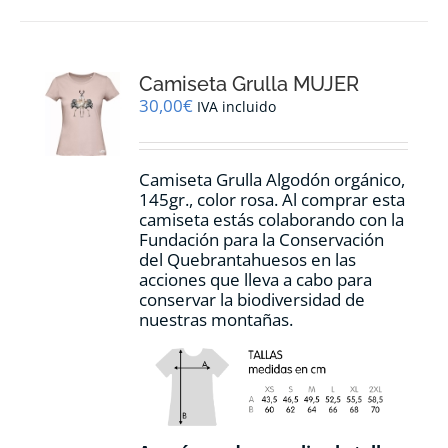
múltiples
variantes.
Las
opciones
Camiseta Grulla MUJER
se
pueden
30,00
€
IVA incluido
elegir
en
la
Camiseta Grulla Algodón orgánico,
página
145gr., color rosa. Al comprar esta
de
camiseta estás colaborando con la
producto
Fundación para la Conservación
del Quebrantahuesos en las
acciones que lleva a cabo para
conservar la biodiversidad de
nuestras montañas.