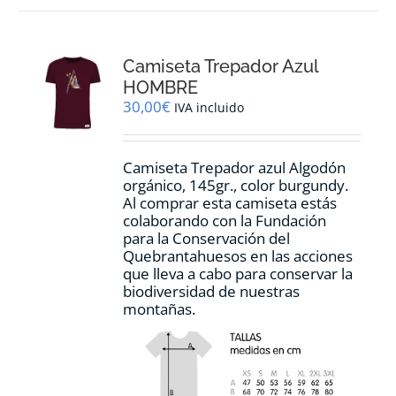
variantes.
Las
opciones
Camiseta Trepador Azul
se
pueden
HOMBRE
elegir
30,00
€
IVA incluido
en
la
página
Camiseta Trepador azul Algodón
de
orgánico, 145gr., color burgundy.
producto
Al comprar esta camiseta estás
colaborando con la Fundación
para la Conservación del
Quebrantahuesos en las acciones
que lleva a cabo para conservar la
biodiversidad de nuestras
montañas.