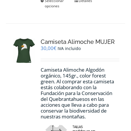
Este
Seleccionar
Detalles
opciones
producto
tiene
múltiples
variantes.
Las
opciones
Camiseta Alimoche MUJER
se
pueden
30,00
€
IVA incluido
elegir
en
la
Camiseta Alimoche Algodón
página
orgánico, 145gr., color forest
de
green. Al comprar esta camiseta
producto
estás colaborando con la
Fundación para la Conservación
del Quebrantahuesos en las
acciones que lleva a cabo para
conservar la biodiversidad de
nuestras montañas.