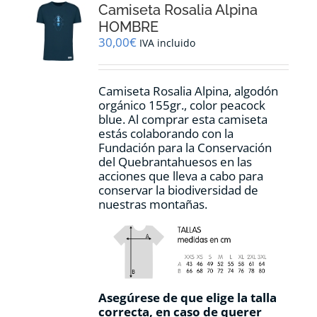
Camiseta Rosalia Alpina
se
pueden
HOMBRE
elegir
30,00
€
IVA incluido
en
la
página
Camiseta Rosalia Alpina, algodón
de
orgánico 155gr., color peacock
producto
blue. Al comprar esta camiseta
estás colaborando con la
Fundación para la Conservación
del Quebrantahuesos en las
acciones que lleva a cabo para
conservar la biodiversidad de
nuestras montañas.
Asegúrese de que elige la talla
correcta, en caso de querer