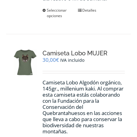
Este
Seleccionar
Detalles
opciones
producto
tiene
múltiples
variantes.
Las
opciones
Camiseta Lobo MUJER
se
pueden
30,00
€
IVA incluido
elegir
en
la
Camiseta Lobo Algodón orgánico,
página
145gr., millenium kaki. Al comprar
de
esta camiseta estás colaborando
producto
con la Fundación para la
Conservación del
Quebrantahuesos en las acciones
que lleva a cabo para conservar la
biodiversidad de nuestras
montañas.