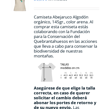
elegir
en
la
Camiseta Abejaruco Algodón
página
orgánico, 145gr., color arena. Al
de
comprar esta camiseta estás
producto
colaborando con la Fundación
para la Conservación del
Quebrantahuesos en las acciones
que lleva a cabo para conservar la
biodiversidad de nuestras
montañas.
Asegúrese de que elige la talla
correcta, en caso de querer
solicitar el cambio deberá
abonar los portes de retorno y
de su nuevo envio.
Las