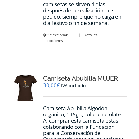
camisetas se sirven 4 días
después de la realización de su
pedido, siempre que no caiga en
día festivo o fin de semana.
Este
Seleccionar
Detalles
opciones
producto
tiene
múltiples
variantes.
Las
opciones
Camiseta Abubilla MUJER
se
pueden
30,00
€
IVA incluido
elegir
en
la
Camiseta Abubilla Algodón
página
orgánico, 145gr., color chocolate.
de
Al comprar esta camiseta estás
producto
colaborando con la Fundación
para la Conservación del