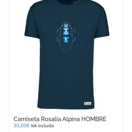
variantes.
Las
opciones
se
pueden
elegir
en
la
página
de
producto
Camiseta Rosalia Alpina HOMBRE
30,00
€
IVA incluido