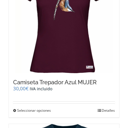
Camiseta Trepador Azul MUJER
30,00
€
IVA incluido
Este
Seleccionar opciones
Detalles
producto
tiene
múltiples