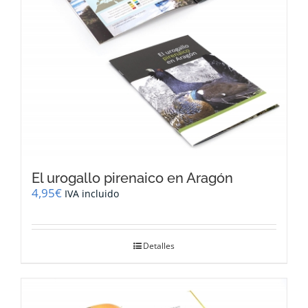
la
página
de
producto
El urogallo pirenaico en Aragón
4,95
€
IVA incluido
Detalles