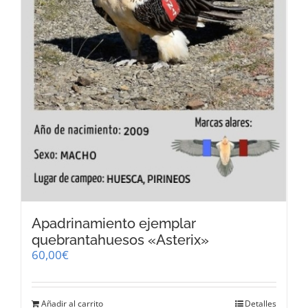
página
de
producto
Apadrinamiento ejemplar
quebrantahuesos «Asterix»
60,00
€
Añadir al carrito
Detalles