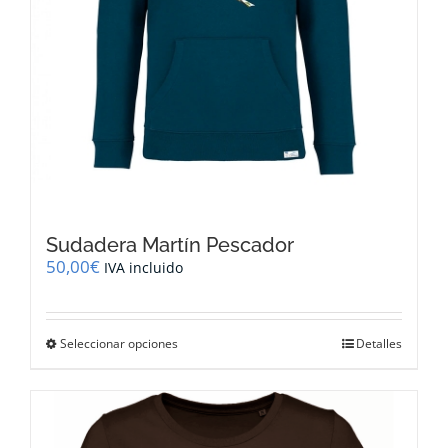
producto
Sudadera Martín Pescador
50,00
€
IVA incluido
Este
Seleccionar opciones
Detalles
producto
tiene
múltiples
variantes.
Las