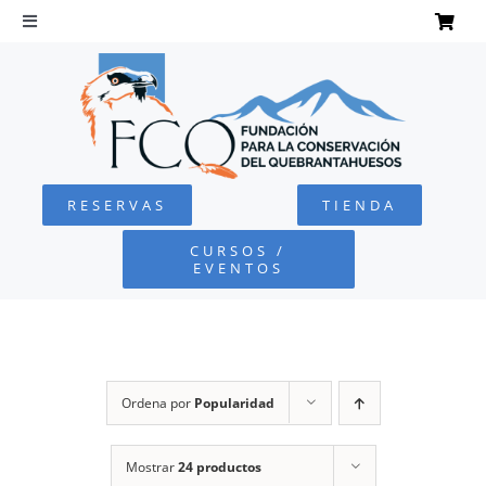
Saltar
al
Toggle
Navigation
contenido
INICIO
QUEBRANTAHUESOS
RESERVAS
TIENDA
FUNDACIÓN
CURSOS /
EVENTOS
PROYECTOS
DEFENSA AMBIENTAL
Ordena por
Popularidad
COLABORA
Mostrar
24 productos