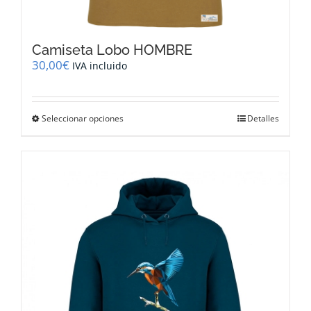
Camiseta Lobo HOMBRE
30,00
€
IVA incluido
Este
Seleccionar opciones
Detalles
producto
tiene
múltiples
variantes.
Las
opciones
se
pueden
elegir
en
la
página
de