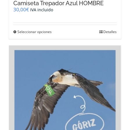
Camiseta Trepador Azul HOMBRE
30,00
€
IVA incluido
Este
Seleccionar opciones
Detalles
producto
tiene
múltiples
variantes.
Las
opciones
se
pueden
elegir
en
la
página
de
producto