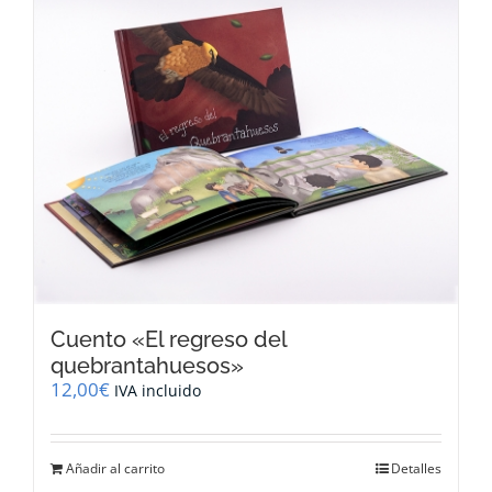
variantes.
Las
opciones
se
pueden
elegir
en
la
página
de
producto
Cuento «El regreso del
quebrantahuesos»
12,00
€
IVA incluido
Añadir al carrito
Detalles