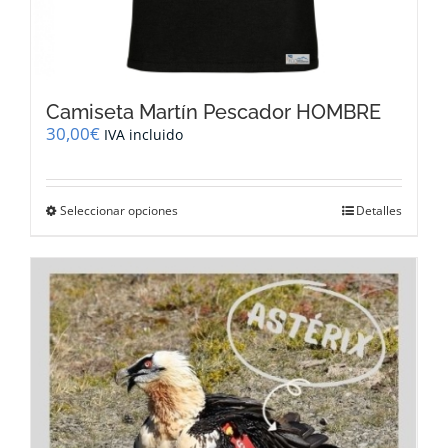
Camiseta Martín Pescador HOMBRE
30,00
€
IVA incluido
Este
Seleccionar opciones
Detalles
producto
tiene
múltiples
variantes.
Las
opciones
se
pueden
elegir
en
la