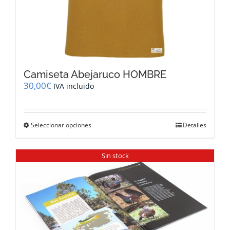
Camiseta Abejaruco HOMBRE
30,00
€
IVA incluido
Este
Seleccionar opciones
Detalles
producto
tiene
múltiples
Sin stock
variantes.
Las
opciones
se
pueden
elegir
en