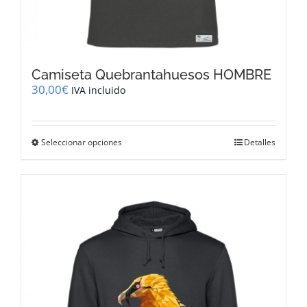
Camiseta Quebrantahuesos HOMBRE
30,00
€
IVA incluido
Este
Seleccionar opciones
Detalles
producto
tiene
múltiples
variantes.
Las
opciones
se
pueden
elegir
en
la