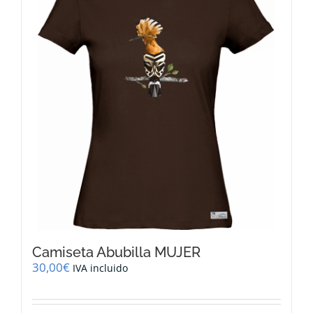
opciones
se
pueden
elegir
en
la
página
de
producto
Camiseta Abubilla MUJER
30,00
€
IVA incluido