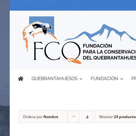
Saltar
al
contenido
QUEBRANTAHUESOS
FUNDACIÓN
P
Ordena por
Nombre
Mostrar
24 producto