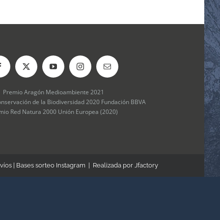
Premio Aragón Medioambiente 2021
onservación de la Biodiversidad 2020 Fundación BBVA
mio Red Natura 2000 Unión Europea (2020)
víos
|
Bases sorteo Instagram
| Realizada por
Jfactory