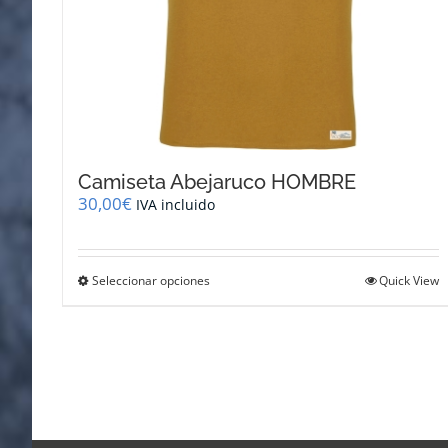
Camiseta Abejaruco HOMBRE
30,00
€
IVA incluido
Este
Seleccionar opciones
Quick View
producto
tiene
múltiples
variantes.
Las
opciones
se
pueden