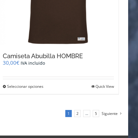
Camiseta Abubilla HOMBRE
30,00
€
IVA incluido
Este
Seleccionar opciones
Quick View
producto
tiene
múltiples
variantes.
1
2
…
5
Siguiente
Las
opciones
se
pueden