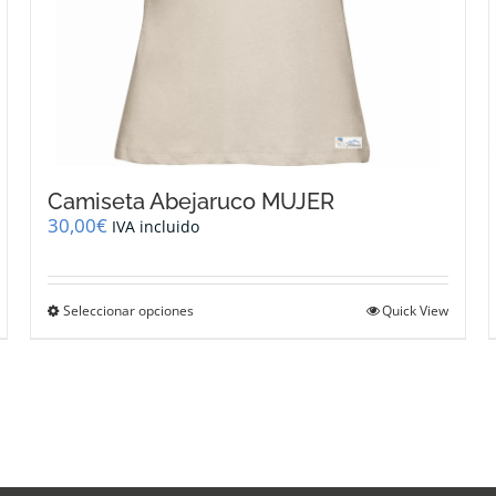
Camiseta Abejaruco MUJER
30,00
€
IVA incluido
Este
Seleccionar opciones
Quick View
producto
tiene
múltiples
variantes.
Las
opciones
se
pueden