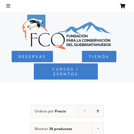
Saltar
al
Toggle
Navigation
contenido
INICIO
QUEBRANTAHUESOS
RESERVAS
TIENDA
FUNDACIÓN
CURSOS /
EVENTOS
PROYECTOS
DEFENSA AMBIENTAL
Ordena por
Precio
COLABORA
Mostrar
36 productos