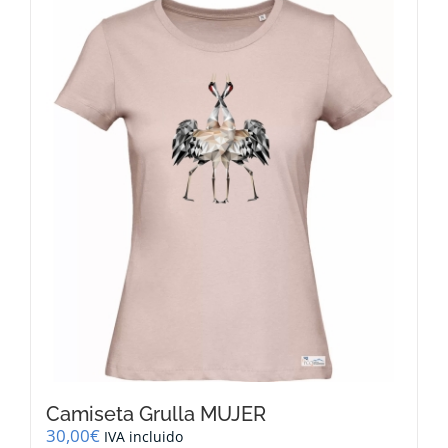
múltiples
variantes.
Las
opciones
se
pueden
elegir
en
la
página
de
producto
Camiseta Grulla MUJER
30,00
€
IVA incluido