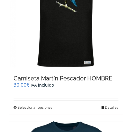
en
la
página
de
producto
Camiseta Martín Pescador HOMBRE
30,00
€
IVA incluido
Este
Seleccionar opciones
Detalles
producto
tiene
múltiples
variantes.