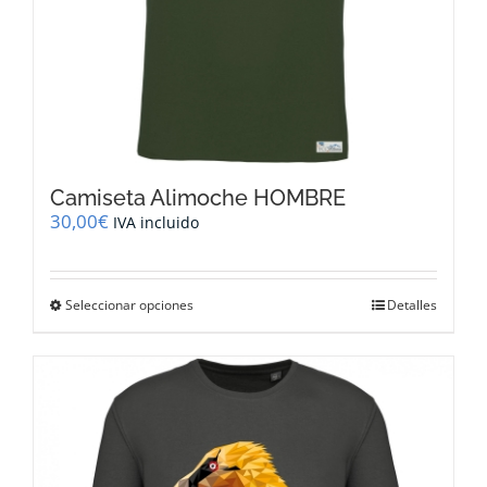
Camiseta Alimoche HOMBRE
30,00
€
IVA incluido
Este
Seleccionar opciones
Detalles
producto
tiene
múltiples
variantes.
Las
opciones
se
pueden