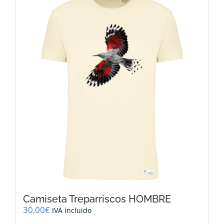
variantes.
Las
opciones
se
pueden
elegir
en
la
página
de
producto
Camiseta Treparriscos HOMBRE
30,00
€
IVA incluido