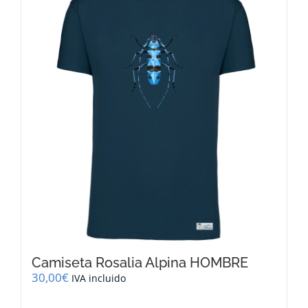
Las
opciones
se
pueden
elegir
en
la
página
de
producto
Camiseta Rosalia Alpina HOMBRE
30,00
€
IVA incluido