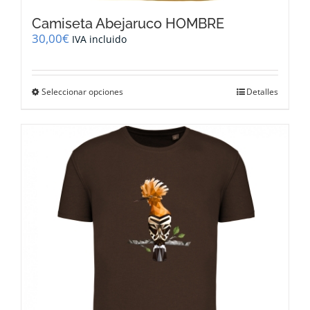
Camiseta Abejaruco HOMBRE
30,00
€
IVA incluido
Este
Seleccionar opciones
Detalles
producto
tiene
múltiples
variantes.
Las
opciones
se
pueden
elegir
en
la
página
de
producto