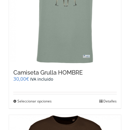
Camiseta Grulla HOMBRE
30,00
€
IVA incluido
Este
Seleccionar opciones
Detalles
producto
tiene
múltiples
variantes.