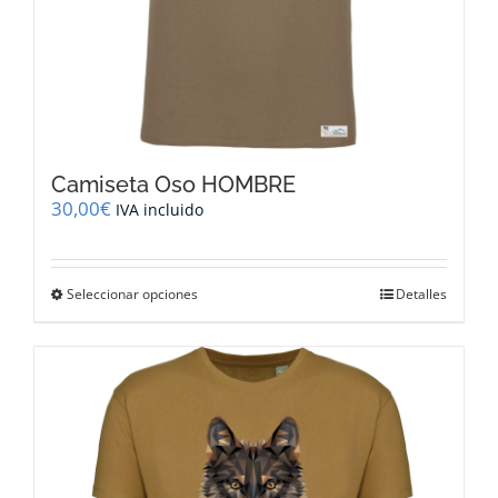
Camiseta Oso HOMBRE
30,00
€
IVA incluido
Este
Seleccionar opciones
Detalles
producto
tiene
múltiples
variantes.
Las
opciones
se
pueden
elegir