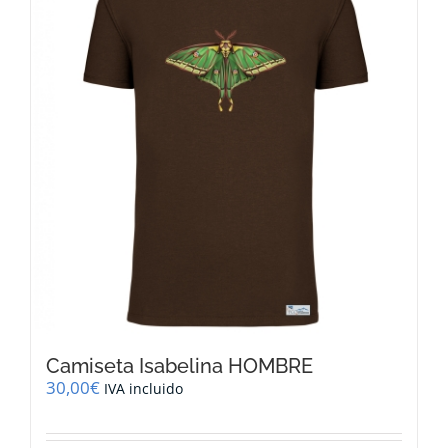
Las
opciones
se
pueden
elegir
en
la
página
de
producto
Camiseta Isabelina HOMBRE
30,00
€
IVA incluido