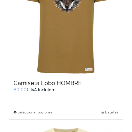
en
la
página
de
producto
Camiseta Lobo HOMBRE
30,00
€
IVA incluido
Este
Seleccionar opciones
Detalles
producto
tiene
múltiples