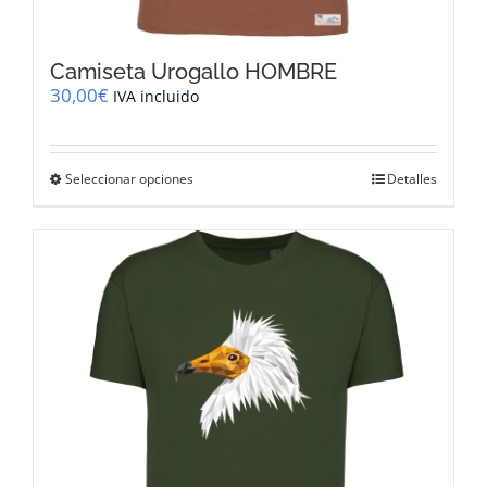
Camiseta Urogallo HOMBRE
30,00
€
IVA incluido
Este
Seleccionar opciones
Detalles
producto
tiene
múltiples
variantes.
Las
opciones
se
pueden
elegir
en
la
página
de
producto