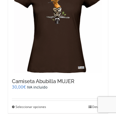
pueden
elegir
en
la
página
de
producto
Camiseta Abubilla MUJER
30,00
€
IVA incluido
Este
Seleccionar opciones
Detalles
producto