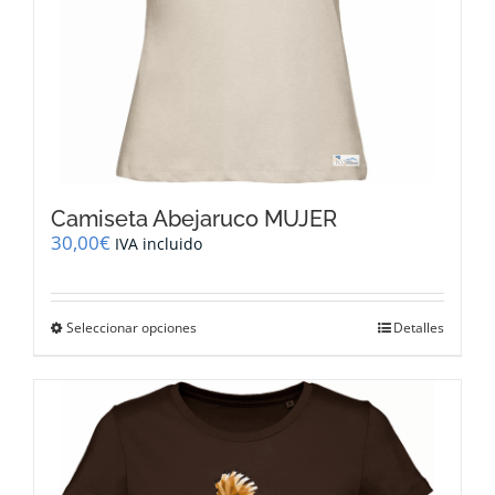
producto
Camiseta Abejaruco MUJER
30,00
€
IVA incluido
Este
Seleccionar opciones
Detalles
producto
tiene
múltiples
variantes.
Las
opciones
se