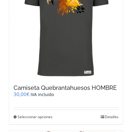
elegir
en
la
página
de
producto
Camiseta Quebrantahuesos HOMBRE
30,00
€
IVA incluido
Este
Seleccionar opciones
Detalles
producto
tiene