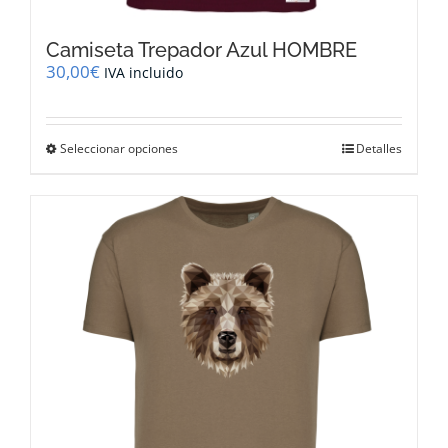
Camiseta Trepador Azul HOMBRE
30,00
€
IVA incluido
Este
Seleccionar opciones
Detalles
producto
tiene
múltiples
variantes.
Las
opciones
se
pueden
elegir
en
la
página
de
producto