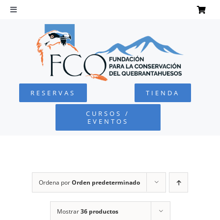
Saltar
al
Toggle
Navigation
contenido
INICIO
QUEBRANTAHUESOS
RESERVAS
TIENDA
FUNDACIÓN
CURSOS /
EVENTOS
PROYECTOS
DEFENSA AMBIENTAL
Ordena por
Orden predeterminado
COLABORA
Mostrar
36 productos