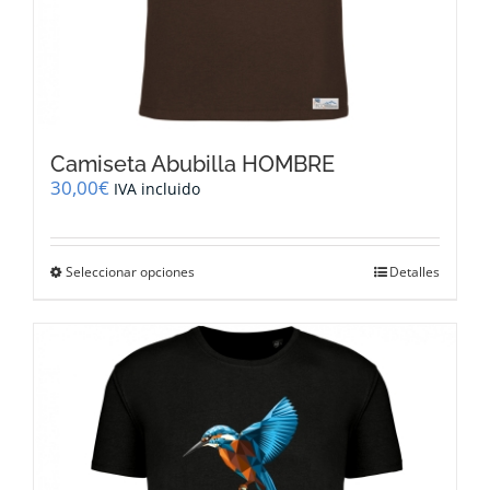
Camiseta Abubilla HOMBRE
30,00
€
IVA incluido
Este
Seleccionar opciones
Detalles
producto
tiene
múltiples
variantes.
Las
opciones
se
pueden
elegir