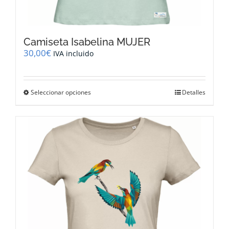
Camiseta Isabelina MUJER
30,00
€
IVA incluido
Este
Seleccionar opciones
Detalles
producto
tiene
múltiples
variantes.
Las
opciones
se
pueden
elegir
en
la
página
de