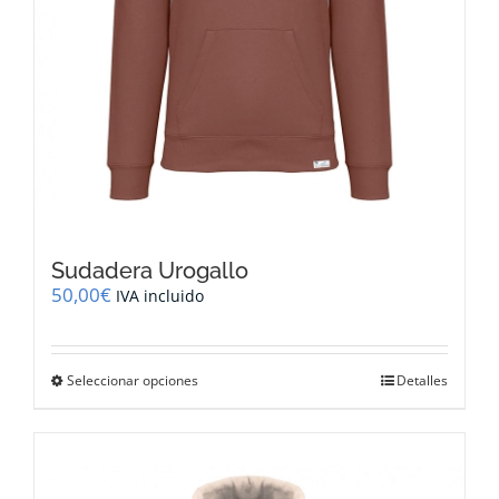
producto
Sudadera Urogallo
50,00
€
IVA incluido
Este
Seleccionar opciones
Detalles
producto
tiene
múltiples
variantes.
Las