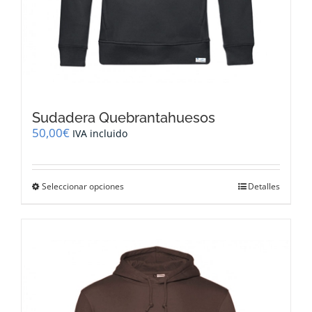
Sudadera Quebrantahuesos
50,00
€
IVA incluido
Este
Seleccionar opciones
Detalles
producto
tiene
múltiples
variantes.
Las
opciones
se
pueden