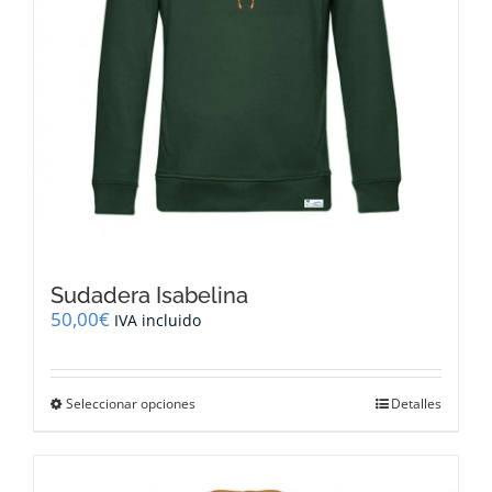
de
producto
Sudadera Isabelina
50,00
€
IVA incluido
Este
Seleccionar opciones
Detalles
producto
tiene
múltiples