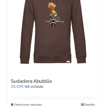
elegir
en
la
página
de
producto
Sudadera Abubilla
50,00
€
IVA incluido
Este
Seleccionar opciones
Detalles