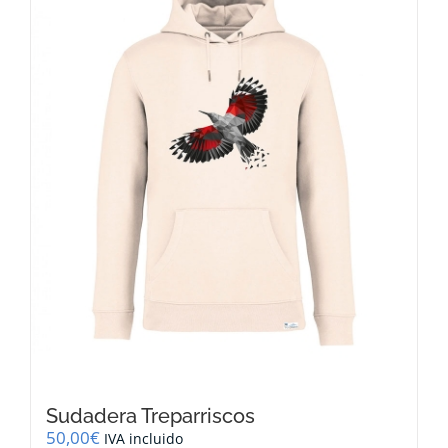
opciones
se
pueden
elegir
en
la
página
de
producto
Sudadera Treparriscos
50,00
€
IVA incluido