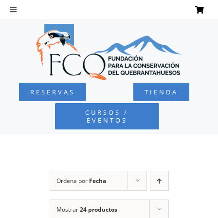
Saltar
al
Toggle
Navigation
contenido
INICIO
QUEBRANTAHUESOS
RESERVAS
TIENDA
FUNDACIÓN
CURSOS /
EVENTOS
PROYECTOS
DEFENSA AMBIENTAL
Ordena por
Fecha
COLABORA
Mostrar
24 productos