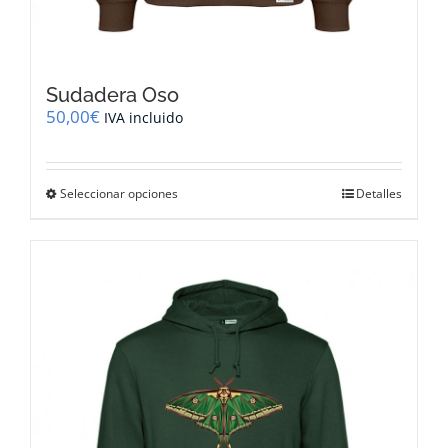
Sudadera Oso
50,00
€
IVA incluido
Este
Seleccionar opciones
Detalles
producto
tiene
múltiples
variantes.
Las
opciones
se
pueden
elegir
en
la
página