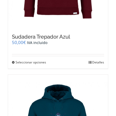
Sudadera Trepador Azul
50,00
€
IVA incluido
Este
Seleccionar opciones
Detalles
producto
tiene
múltiples
variantes.
Las
opciones
se
pueden
elegir
en