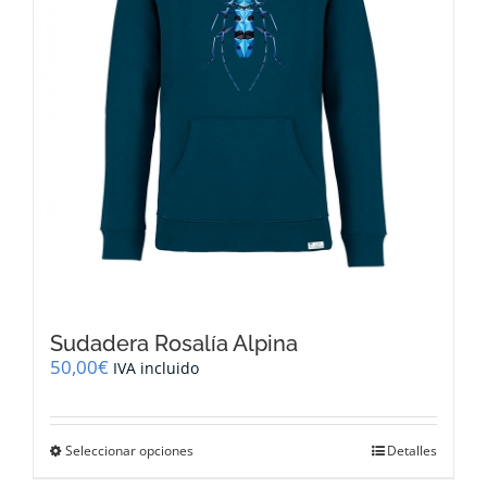
la
página
de
producto
Sudadera Rosalía Alpina
50,00
€
IVA incluido
Este
Seleccionar opciones
Detalles
producto