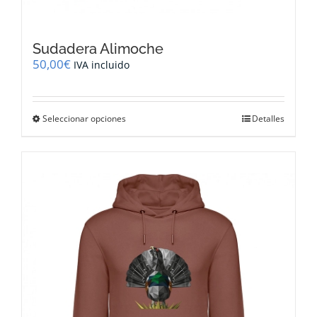
Sudadera Alimoche
50,00
€
IVA incluido
Este
Seleccionar opciones
Detalles
producto
tiene
múltiples
variantes.
Las
opciones
se
pueden
elegir
en
la
página
de