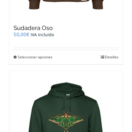
Sudadera Oso
50,00
€
IVA incluido
Este
Seleccionar opciones
Detalles
producto
tiene
múltiples
variantes.
Las
opciones
se
pueden
elegir
en
la
página