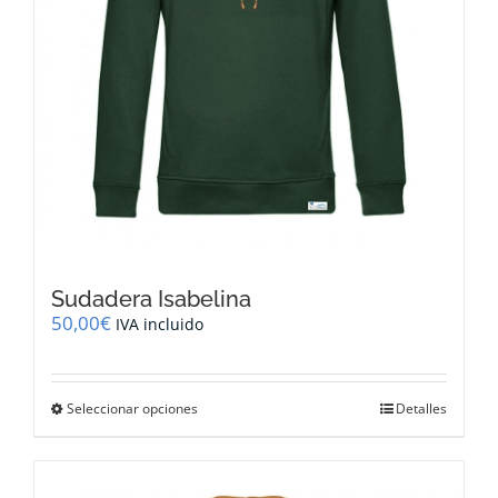
de
producto
Sudadera Isabelina
50,00
€
IVA incluido
Este
Seleccionar opciones
Detalles
producto
tiene
múltiples