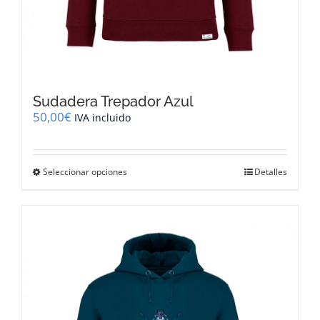
Sudadera Trepador Azul
50,00
€
IVA incluido
Este
Seleccionar opciones
Detalles
producto
tiene
múltiples
variantes.
Las
opciones
se
pueden
elegir
en