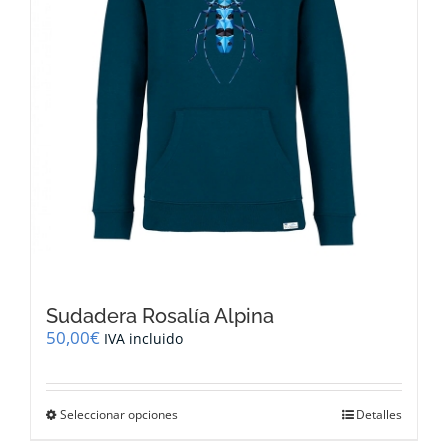
la
página
de
producto
Sudadera Rosalía Alpina
50,00
€
IVA incluido
Este
Seleccionar opciones
Detalles
producto