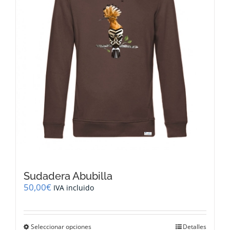
elegir
en
la
página
de
producto
Sudadera Abubilla
50,00
€
IVA incluido
Este
Seleccionar opciones
Detalles