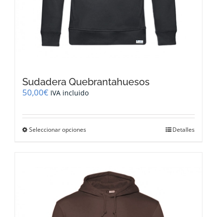
Sudadera Quebrantahuesos
50,00
€
IVA incluido
Este
Seleccionar opciones
Detalles
producto
tiene
múltiples
variantes.
Las
opciones
se
pueden