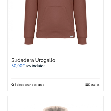
producto
Sudadera Urogallo
50,00
€
IVA incluido
Este
Seleccionar opciones
Detalles
producto
tiene
múltiples
variantes.
Las