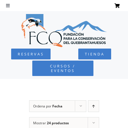
Saltar
al
Toggle
Navigation
contenido
INICIO
QUEBRANTAHUESOS
RESERVAS
TIENDA
FUNDACIÓN
CURSOS /
EVENTOS
PROYECTOS
DEFENSA AMBIENTAL
Ordena por
Fecha
COLABORA
Mostrar
24 productos