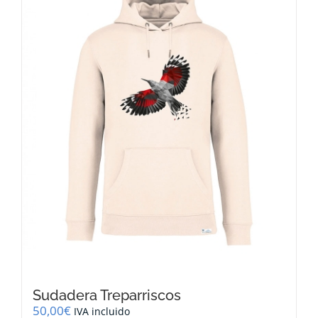
opciones
se
pueden
elegir
en
la
página
de
producto
Sudadera Treparriscos
50,00
€
IVA incluido