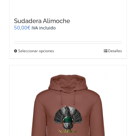
Sudadera Alimoche
50,00
€
IVA incluido
Este
Seleccionar opciones
Detalles
producto
tiene
múltiples
variantes.
Las
opciones
se
pueden
elegir
en
la
página
de