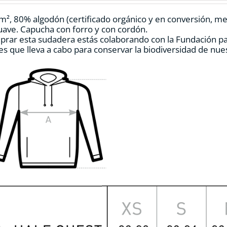
elegir
en
m², 80% algodón (certificado orgánico y en conversión, mezc
la
ave. Capucha con forro y con cordón.
página
prar esta sudadera estás colaborando con la Fundación p
de
es que lleva a cabo para conservar la biodiversidad de nu
producto