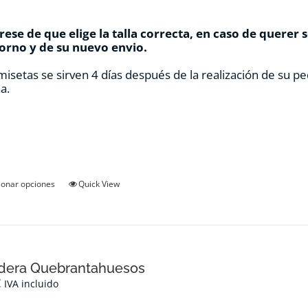
ese de que elige la talla correcta, en caso de querer 
orno y de su nuevo envio.
misetas se sirven 4 días después de la realización de su pe
a.
Este
ionar opciones
Quick View
producto
tiene
múltiples
variantes.
Las
opciones
dera Quebrantahuesos
se
€
IVA incluido
pueden