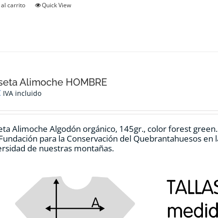
al carrito
Quick View
producto
seta Alimoche HOMBRE
€
IVA incluido
ta Alimoche Algodón orgánico, 145gr., color forest green
 Fundación para la Conservación del Quebrantahuesos en la
ersidad de nuestras montañas.