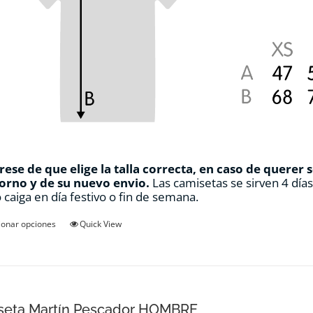
ese de que elige la talla correcta, en caso de querer 
orno y de su nuevo envio.
Las camisetas se sirven 4 día
 caiga en día festivo o fin de semana.
Este
ionar opciones
Quick View
producto
tiene
múltiples
variantes.
Las
opciones
seta Martín Pescador HOMBRE