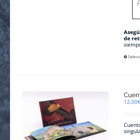
Asegúr
de ret
siempr
Selecc
Cuent
12,00
Cuento
singul