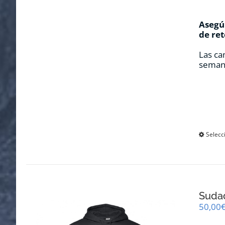
Asegúr
de ret
Las ca
seman
Selecc
Suda
50,00