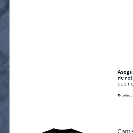
Asegúr
de ret
que no
Selecc
Cami