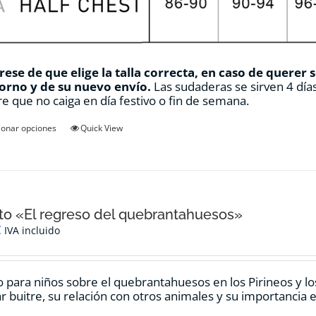
ese de que elige la talla correcta, en caso de querer 
orno y de su nuevo envío.
Las sudaderas se sirven 4 días
e que no caiga en día festivo o fin de semana.
Este
ionar opciones
Quick View
producto
tiene
múltiples
variantes.
Las
opciones
o «El regreso del quebrantahuesos»
se
€
IVA incluido
pueden
elegir
en
 para niños sobre el quebrantahuesos en los Pirineos y los
la
ar buitre, su relación con otros animales y su importancia e
página
de