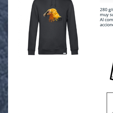
280 g/
muy su
Al com
accion