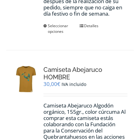
después de la realización de su
pedido, siempre que no caiga en
día festivo o fin de semana.
Este
Seleccionar
Detalles
opciones
producto
tiene
múltiples
variantes.
Las
opciones
Camiseta Abejaruco
se
pueden
HOMBRE
elegir
30,00
€
IVA incluido
en
la
página
Camiseta Abejaruco Algodón
de
orgánico, 155gr., color cúrcuma Al
producto
comprar esta camiseta estás
colaborando con la Fundación
para la Conservación del
Quebrantahuesos en las acciones