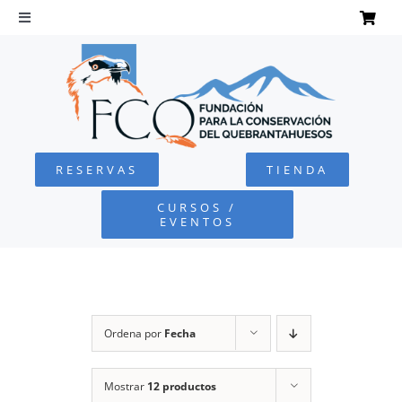
Saltar
al
Toggle
Navigation
contenido
INICIO
QUEBRANTAHUESOS
RESERVAS
TIENDA
FUNDACIÓN
CURSOS /
EVENTOS
PROYECTOS
DEFENSA AMBIENTAL
Ordena por
Fecha
COLABORA
Mostrar
12 productos