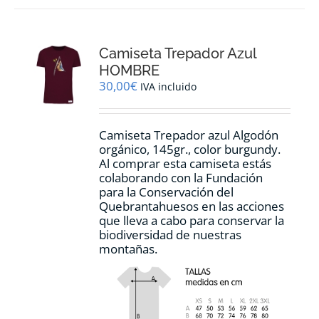
variantes.
Las
opciones
Camiseta Trepador Azul
se
pueden
HOMBRE
elegir
30,00
€
IVA incluido
en
la
página
Camiseta Trepador azul Algodón
de
orgánico, 145gr., color burgundy.
producto
Al comprar esta camiseta estás
colaborando con la Fundación
para la Conservación del
Quebrantahuesos en las acciones
que lleva a cabo para conservar la
biodiversidad de nuestras
montañas.