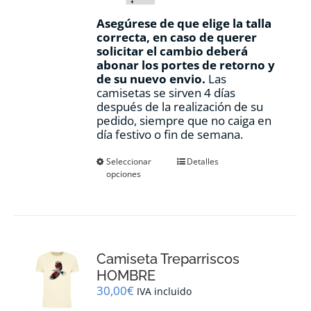
Asegúrese de que elige la talla
correcta, en caso de querer
solicitar el cambio deberá
abonar los portes de retorno y
de su nuevo envio.
Las
camisetas se sirven 4 días
después de la realización de su
pedido, siempre que no caiga en
día festivo o fin de semana.
Este
Seleccionar
Detalles
opciones
producto
tiene
múltiples
variantes.
Las
opciones
Camiseta Treparriscos
se
pueden
HOMBRE
elegir
30,00
€
IVA incluido
en