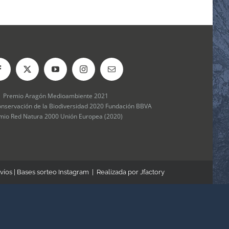
Premio Aragón Medioambiente 2021
onservación de la Biodiversidad 2020 Fundación BBVA
mio Red Natura 2000 Unión Europea (2020)
víos
|
Bases sorteo Instagram
| Realizada por
Jfactory