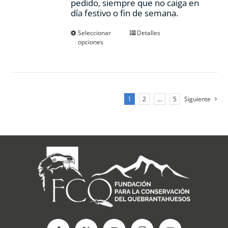
pedido, siempre que no caiga en
día festivo o fin de semana.
Este
Seleccionar
Detalles
opciones
producto
tiene
múltiples
variantes.
Las
opciones
1
2
…
5
Siguiente
se
pueden
elegir
en
la
página
de
producto