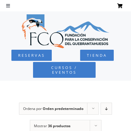
Saltar
al
Toggle
Navigation
contenido
INICIO
QUEBRANTAHUESOS
RESERVAS
TIENDA
FUNDACIÓN
CURSOS /
EVENTOS
PROYECTOS
DEFENSA AMBIENTAL
Ordena por
Orden predeterminado
COLABORA
Mostrar
36 productos