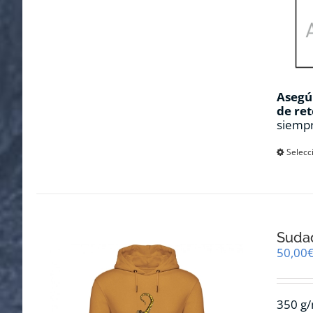
Asegúr
de ret
siempr
Selecc
Sudad
50,00
350 g/