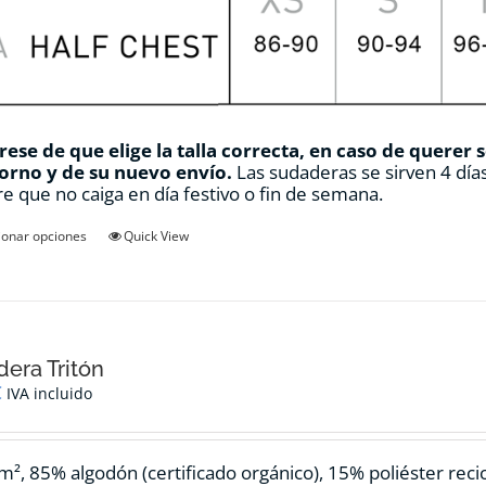
ese de que elige la talla correcta, en caso de querer 
orno y de su nuevo envío.
Las sudaderas se sirven 4 días
e que no caiga en día festivo o fin de semana.
Este
ionar opciones
Quick View
producto
tiene
múltiples
variantes.
Las
opciones
era Tritón
se
€
IVA incluido
pueden
elegir
en
m², 85% algodón (certificado orgánico), 15% poliéster reci
la