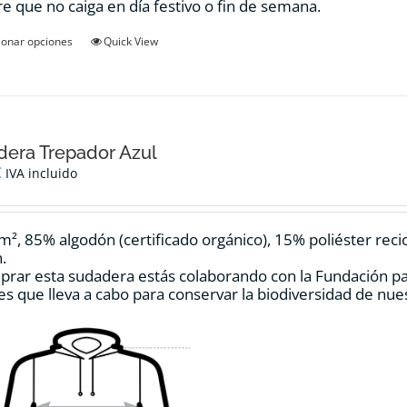
e que no caiga en día festivo o fin de semana.
Este
ionar opciones
Quick View
producto
tiene
múltiples
variantes.
Las
opciones
era Trepador Azul
se
€
IVA incluido
pueden
elegir
en
m², 85% algodón (certificado orgánico), 15% poliéster reci
la
.
página
prar esta sudadera estás colaborando con la Fundación p
de
es que lleva a cabo para conservar la biodiversidad de nu
producto