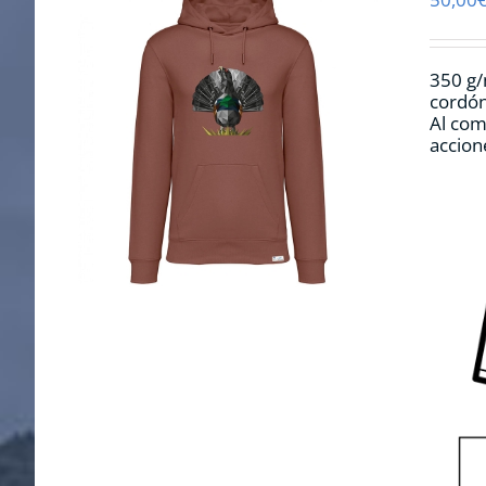
350 g/
cordón
Al com
accion