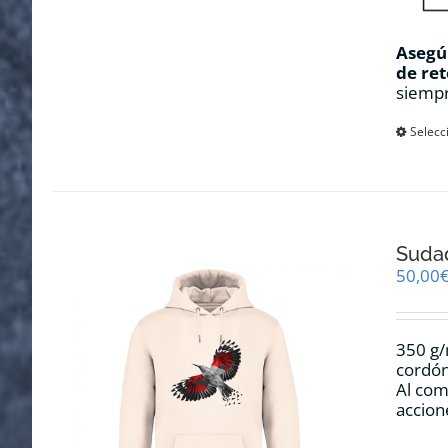
Asegúr
de ret
siempr
Selecc
Sudad
50,00
350 g/
cordón
Al com
accion