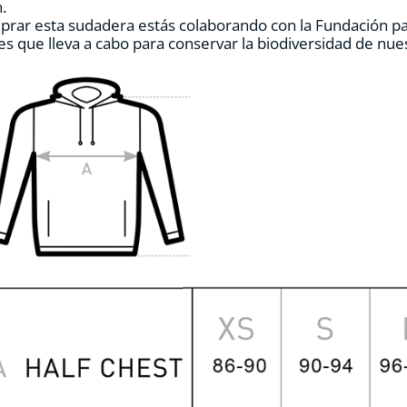
.
página
prar esta sudadera estás colaborando con la Fundación p
de
es que lleva a cabo para conservar la biodiversidad de nu
producto