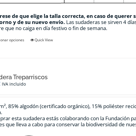
ese de que elige la talla correcta, en caso de querer 
orno y de su nuevo envío.
Las sudaderas se sirven 4 días
e que no caiga en día festivo o fin de semana.
Este
ionar opciones
Quick View
producto
tiene
múltiples
variantes.
Las
opciones
era Treparriscos
se
€
IVA incluido
pueden
elegir
en
m², 85% algodón (certificado orgánico), 15% poliéster reci
la
.
página
prar esta sudadera estás colaborando con la Fundación p
de
es que lleva a cabo para conservar la biodiversidad de nu
producto