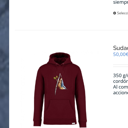
siempr
Selecc
Sudad
50,00
350 g/
cordón
Al com
accion