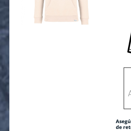
Asegúr
de ret