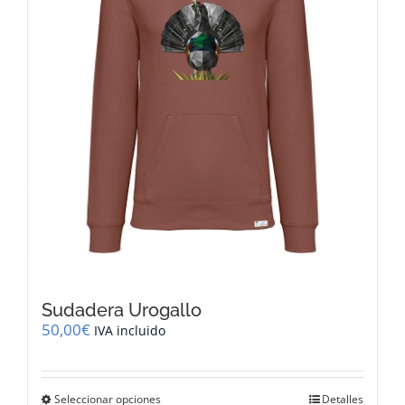
elegir
en
la
página
de
producto
Sudadera Urogallo
50,00
€
IVA incluido
Este
Seleccionar opciones
Detalles