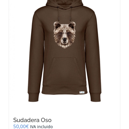
opciones
se
pueden
elegir
en
la
página
de
producto
Sudadera Oso
50,00
€
IVA incluido