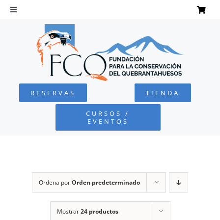
Saltar
al
Toggle
Navigation
contenido
INICIO
QUEBRANTAHUESOS
RESERVAS
TIENDA
FUNDACIÓN
CURSOS /
EVENTOS
PROYECTOS
DEFENSA AMBIENTAL
Ordena por
Orden predeterminado
COLABORA
Mostrar
24 productos