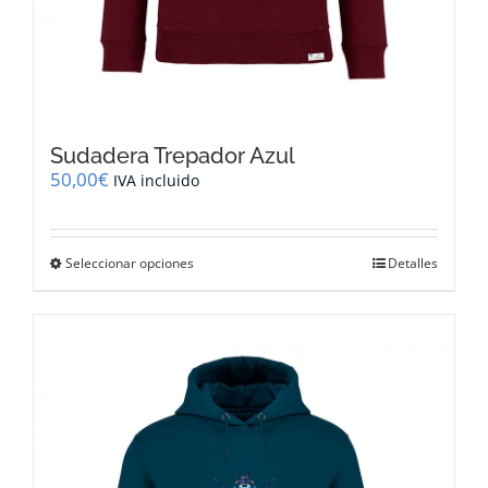
Sudadera Trepador Azul
50,00
€
IVA incluido
Este
Seleccionar opciones
Detalles
producto
tiene
múltiples
variantes.
Las
opciones
se
pueden
elegir
en