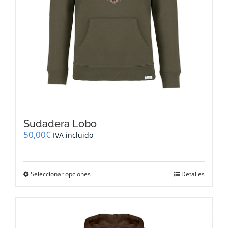
producto
Sudadera Lobo
50,00
€
IVA incluido
Este
Seleccionar opciones
Detalles
producto
tiene
múltiples
variantes.
Las