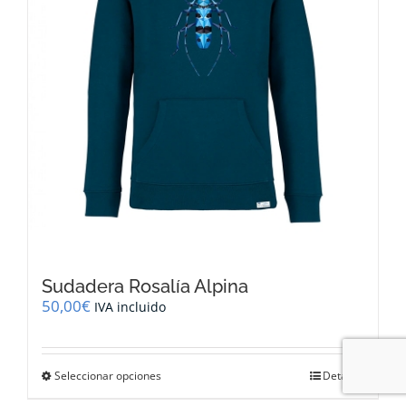
la
página
de
producto
Sudadera Rosalía Alpina
50,00
€
IVA incluido
Este
Seleccionar opciones
Detalles
producto