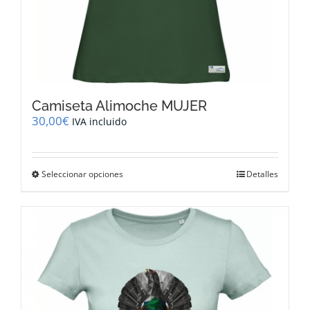
Camiseta Alimoche MUJER
30,00
€
IVA incluido
Este
Seleccionar opciones
Detalles
producto
tiene
múltiples
variantes.
Las
opciones
se
pueden
elegir