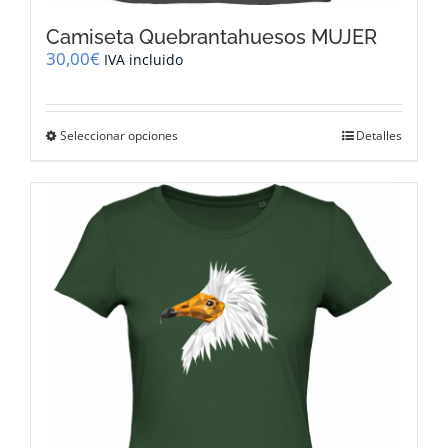
Camiseta Quebrantahuesos MUJER
30,00
€
IVA incluido
Este
Seleccionar opciones
Detalles
producto
tiene
múltiples
variantes.
Las
opciones
se
pueden
elegir
en
la
página
de
producto