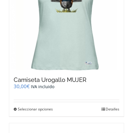
en
la
página
de
producto
Camiseta Urogallo MUJER
30,00
€
IVA incluido
Este
Seleccionar opciones
Detalles
producto
tiene
múltiples