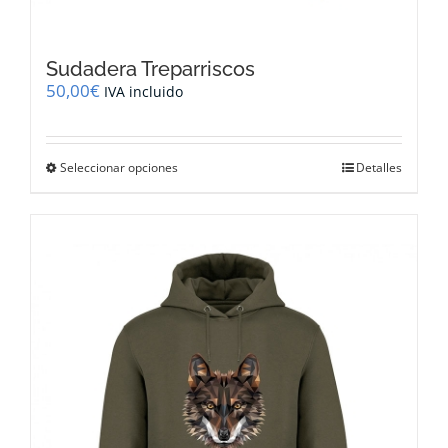
Sudadera Treparriscos
50,00
€
IVA incluido
Este
Seleccionar opciones
Detalles
producto
tiene
múltiples
variantes.
Las
opciones
se
pueden
elegir
en
la
página
de