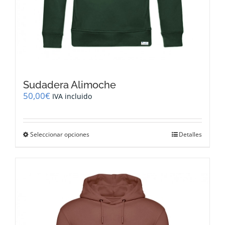
Sudadera Alimoche
50,00
€
IVA incluido
Este
Seleccionar opciones
Detalles
producto
tiene
múltiples
variantes.
Las
opciones
se
pueden