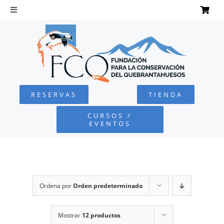
Saltar
al
Toggle
Navigation
contenido
INICIO
QUEBRANTAHUESOS
RESERVAS
TIENDA
FUNDACIÓN
CURSOS /
EVENTOS
PROYECTOS
DEFENSA AMBIENTAL
Ordena por
Orden predeterminado
COLABORA
Mostrar
12 productos