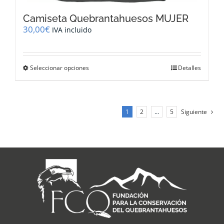
Camiseta Quebrantahuesos MUJER
30,00
€
IVA incluido
Este
Seleccionar opciones
Detalles
producto
tiene
múltiples
variantes.
1
2
…
5
Siguiente
Las
opciones
se
pueden
elegir
en
la
página
de
producto