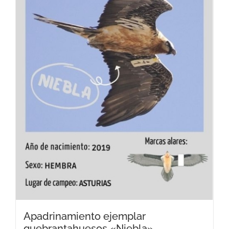
Apadrinamiento ejemplar
quebrantahuesos «Niebla»