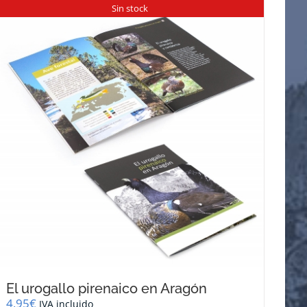
Sin stock
El urogallo pirenaico en Aragón
4,95
€
IVA incluido