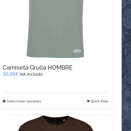
Camiseta Grulla HOMBRE
30,00
€
IVA incluido
Este
Seleccionar opciones
Quick View
producto
tiene
múltiples
variantes.
Las