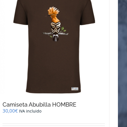
opciones
se
pueden
elegir
en
la
página
de
producto
Camiseta Abubilla HOMBRE
30,00
€
IVA incluido