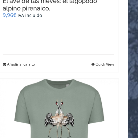
El ave de las nieves: el lagópodo
alpino pirenaico.
9,96
€
IVA incluido
Añadir al carrito
Quick View