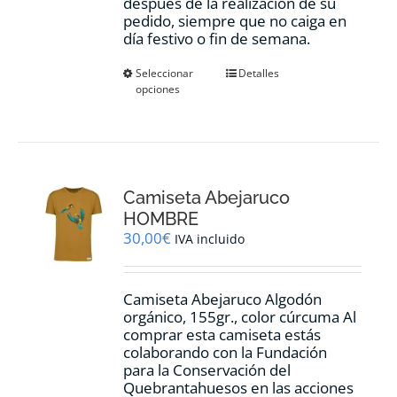
después de la realización de su
pedido, siempre que no caiga en
día festivo o fin de semana.
Este
Seleccionar
Detalles
opciones
producto
tiene
múltiples
variantes.
Las
opciones
Camiseta Abejaruco
se
pueden
HOMBRE
elegir
30,00
€
IVA incluido
en
la
página
Camiseta Abejaruco Algodón
de
orgánico, 155gr., color cúrcuma Al
producto
comprar esta camiseta estás
colaborando con la Fundación
para la Conservación del
Quebrantahuesos en las acciones