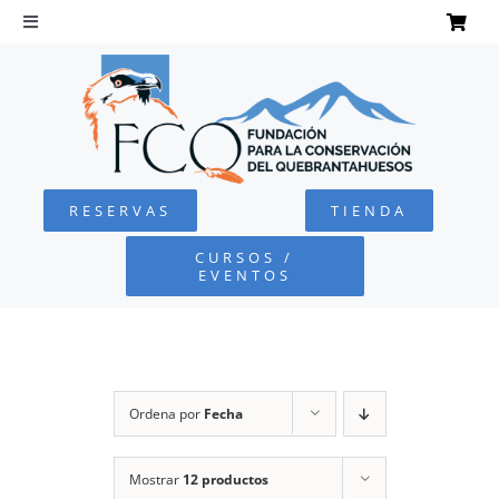
Saltar
al
Toggle
Navigation
contenido
INICIO
QUEBRANTAHUESOS
RESERVAS
TIENDA
FUNDACIÓN
CURSOS /
EVENTOS
PROYECTOS
DEFENSA AMBIENTAL
Ordena por
Fecha
COLABORA
Mostrar
12 productos