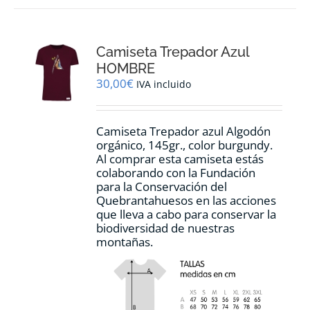
variantes.
Las
opciones
Camiseta Trepador Azul
se
pueden
HOMBRE
elegir
30,00
€
IVA incluido
en
la
página
Camiseta Trepador azul Algodón
de
orgánico, 145gr., color burgundy.
producto
Al comprar esta camiseta estás
colaborando con la Fundación
para la Conservación del
Quebrantahuesos en las acciones
que lleva a cabo para conservar la
biodiversidad de nuestras
montañas.