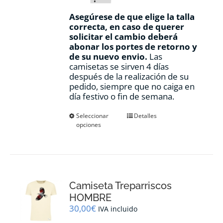
Asegúrese de que elige la talla
correcta, en caso de querer
solicitar el cambio deberá
abonar los portes de retorno y
de su nuevo envio.
Las
camisetas se sirven 4 días
después de la realización de su
pedido, siempre que no caiga en
día festivo o fin de semana.
Este
Seleccionar
Detalles
opciones
producto
tiene
múltiples
variantes.
Las
opciones
Camiseta Treparriscos
se
pueden
HOMBRE
elegir
30,00
€
IVA incluido
en