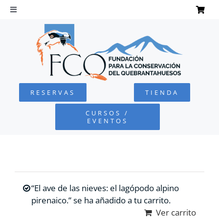
Saltar
al
Toggle
Navigation
contenido
INICIO
QUEBRANTAHUESOS
RESERVAS
TIENDA
FUNDACIÓN
CURSOS /
EVENTOS
PROYECTOS
DEFENSA AMBIENTAL
“El ave de las nieves: el lagópodo alpino
COLABORA
pirenaico.” se ha añadido a tu carrito.
Ver carrito