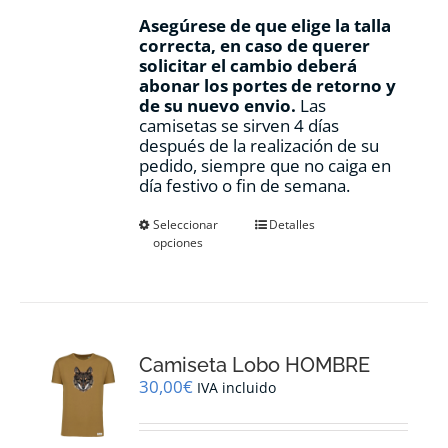
Asegúrese de que elige la talla
correcta, en caso de querer
solicitar el cambio deberá
abonar los portes de retorno y
de su nuevo envio.
Las
camisetas se sirven 4 días
después de la realización de su
pedido, siempre que no caiga en
día festivo o fin de semana.
Este
Seleccionar
Detalles
opciones
producto
tiene
múltiples
variantes.
Las
opciones
Camiseta Lobo HOMBRE
se
pueden
30,00
€
IVA incluido
elegir
en
la