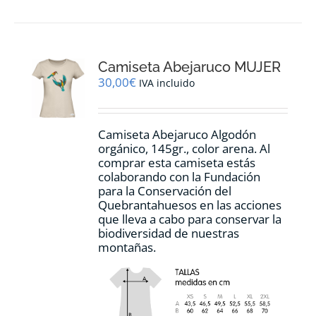
múltiples
variantes.
Las
opciones
Camiseta Abejaruco MUJER
se
pueden
30,00
€
IVA incluido
elegir
en
la
Camiseta Abejaruco Algodón
página
orgánico, 145gr., color arena. Al
de
comprar esta camiseta estás
producto
colaborando con la Fundación
para la Conservación del
Quebrantahuesos en las acciones
que lleva a cabo para conservar la
biodiversidad de nuestras
montañas.