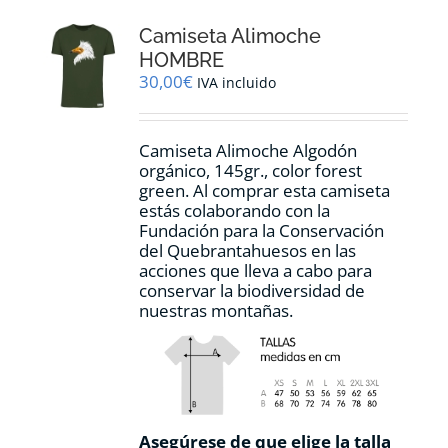
opciones
Camiseta Alimoche
se
pueden
HOMBRE
elegir
30,00
€
IVA incluido
en
la
página
Camiseta Alimoche Algodón
de
orgánico, 145gr., color forest
producto
green. Al comprar esta camiseta
estás colaborando con la
Fundación para la Conservación
del Quebrantahuesos en las
acciones que lleva a cabo para
conservar la biodiversidad de
nuestras montañas.
Asegúrese de que elige la talla