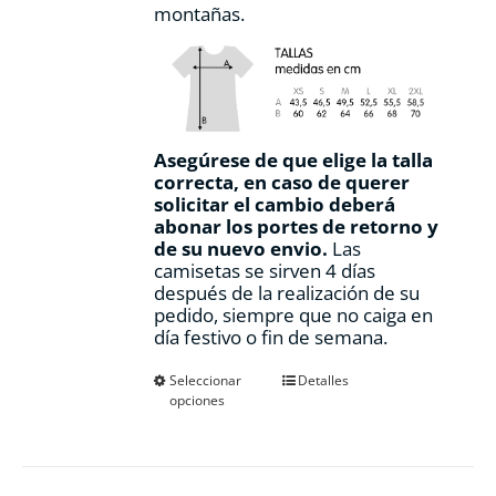
montañas.
Asegúrese de que elige la talla
correcta, en caso de querer
solicitar el cambio deberá
abonar los portes de retorno y
de su nuevo envio.
Las
camisetas se sirven 4 días
después de la realización de su
pedido, siempre que no caiga en
día festivo o fin de semana.
Este
Seleccionar
Detalles
opciones
producto
tiene
múltiples
variantes.
Las