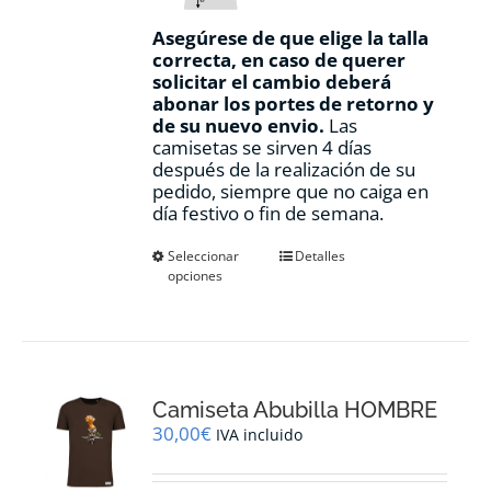
Asegúrese de que elige la talla
correcta, en caso de querer
solicitar el cambio deberá
abonar los portes de retorno y
de su nuevo envio.
Las
camisetas se sirven 4 días
después de la realización de su
pedido, siempre que no caiga en
día festivo o fin de semana.
Este
Seleccionar
Detalles
opciones
producto
tiene
múltiples
variantes.
Las
opciones
Camiseta Abubilla HOMBRE
se
pueden
30,00
€
IVA incluido
elegir
en