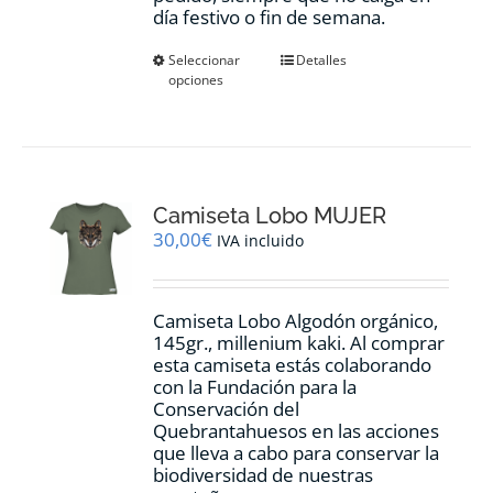
día festivo o fin de semana.
Este
Seleccionar
Detalles
opciones
producto
tiene
múltiples
variantes.
Las
opciones
Camiseta Lobo MUJER
se
pueden
30,00
€
IVA incluido
elegir
en
la
Camiseta Lobo Algodón orgánico,
página
145gr., millenium kaki. Al comprar
de
esta camiseta estás colaborando
producto
con la Fundación para la
Conservación del
Quebrantahuesos en las acciones
que lleva a cabo para conservar la
biodiversidad de nuestras