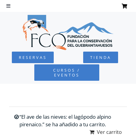
Saltar
al
Toggle
Navigation
contenido
INICIO
QUEBRANTAHUESOS
RESERVAS
TIENDA
FUNDACIÓN
CURSOS /
EVENTOS
PROYECTOS
DEFENSA AMBIENTAL
“El ave de las nieves: el lagópodo alpino
COLABORA
pirenaico.” se ha añadido a tu carrito.
Ver carrito