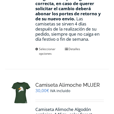
correcta, en caso de querer
solicitar el cambio deberá
abonar los portes de retorno y
de su nuevo envio.
Las
camisetas se sirven 4 días
después de la realización de su
pedido, siempre que no caiga en
día festivo o fin de semana.
Este
Seleccionar
Detalles
opciones
producto
tiene
múltiples
variantes.
Las
opciones
Camiseta Alimoche MUJER
se
pueden
30,00
€
IVA incluido
elegir
en
la
Camiseta Alimoche Algodón
página