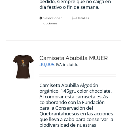
pedido, siempre que no caiga en
día festivo o fin de semana.
Este
Seleccionar
Detalles
opciones
producto
tiene
múltiples
variantes.
Las
opciones
Camiseta Abubilla MUJER
se
pueden
30,00
€
IVA incluido
elegir
en
la
Camiseta Abubilla Algodón
página
orgánico, 145gr., color chocolate.
de
Al comprar esta camiseta estás
producto
colaborando con la Fundación
para la Conservación del
Quebrantahuesos en las acciones
que lleva a cabo para conservar la
biodiversidad de nuestras