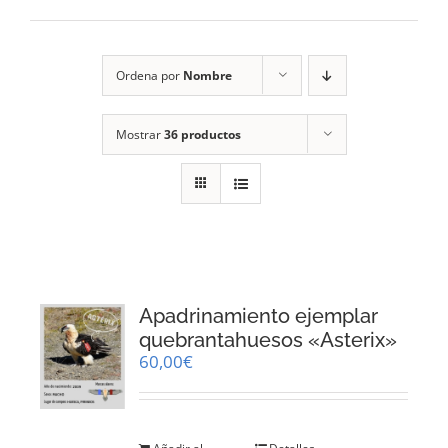
RECURSOS
Ordena por
Nombre
NOTICIAS
Mostrar
36 productos
CONTACTO
CARRITO
1
Apadrinamiento ejemplar
quebrantahuesos «Asterix»
60,00
€