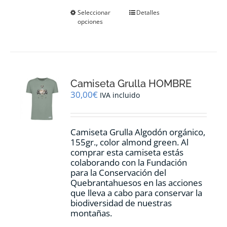
Este
Seleccionar
Detalles
opciones
producto
tiene
múltiples
variantes.
Las
opciones
Camiseta Grulla HOMBRE
se
pueden
30,00
€
IVA incluido
elegir
en
la
Camiseta Grulla Algodón orgánico,
página
155gr., color
almond green.
Al
de
comprar esta camiseta estás
producto
colaborando con la Fundación
para la Conservación del
Quebrantahuesos en las acciones
que lleva a cabo para conservar la
biodiversidad de nuestras
montañas.