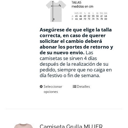
Asegúrese de que elige la talla
correcta, en caso de querer
solicitar el cambio deberá
abonar los portes de retorno y
de su nuevo envio.
Las
camisetas se sirven 4 días
después de la realización de su
pedido, siempre que no caiga en
día festivo o fin de semana.
Este
Seleccionar
Detalles
opciones
producto
tiene
múltiples
variantes.
Las
opciones
Camiseta Grulla MUJER
se