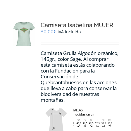
múltiples
variantes.
Las
opciones
Camiseta Isabelina MUJER
se
pueden
30,00
€
IVA incluido
elegir
en
la
Camiseta Grulla Algodón orgánico,
página
145gr., color Sage. Al comprar
de
esta camiseta estás colaborando
producto
con la Fundación para la
Conservación del
Quebrantahuesos en las acciones
que lleva a cabo para conservar la
biodiversidad de nuestras
montañas.