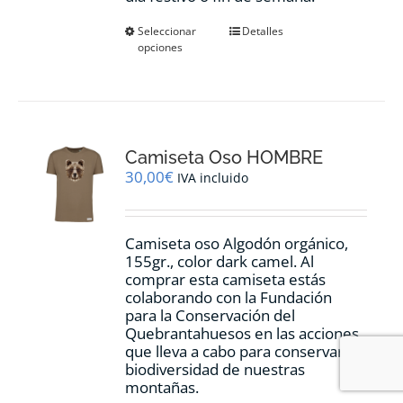
Este
Seleccionar
Detalles
opciones
producto
tiene
múltiples
variantes.
Las
opciones
Camiseta Oso HOMBRE
se
pueden
30,00
€
IVA incluido
elegir
en
la
Camiseta oso Algodón orgánico,
página
155gr., color dark camel. Al
de
comprar esta camiseta estás
producto
colaborando con la Fundación
para la Conservación del
Quebrantahuesos en las acciones
que lleva a cabo para conservar la
biodiversidad de nuestras
montañas.