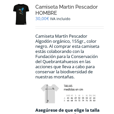
opciones
Camiseta Martín Pescador
se
pueden
HOMBRE
elegir
30,00
€
IVA incluido
en
la
página
Camiseta Martín Pescador
de
Algodón orgánico, 155gr., color
producto
negro. Al comprar esta camiseta
estás colaborando con la
Fundación para la Conservación
del Quebrantahuesos en las
acciones que lleva a cabo para
conservar la biodiversidad de
nuestras montañas.
Asegúrese de que elige la talla