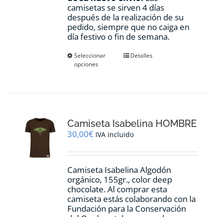
camisetas se sirven 4 días
después de la realización de su
pedido, siempre que no caiga en
día festivo o fin de semana.
Este
Seleccionar
Detalles
opciones
producto
tiene
múltiples
variantes.
Las
opciones
Camiseta Isabelina HOMBRE
se
pueden
30,00
€
IVA incluido
elegir
en
la
Camiseta Isabelina Algodón
página
orgánico, 155gr., color
deep
de
chocolate.
Al comprar esta
producto
camiseta estás colaborando con la
Fundación para la Conservación