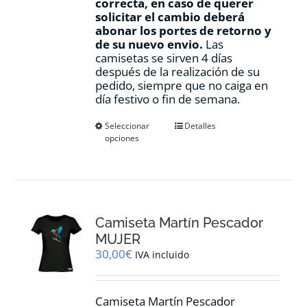
correcta, en caso de querer
solicitar el cambio deberá
abonar los portes de retorno y
de su nuevo envio.
Las
camisetas se sirven 4 días
después de la realización de su
pedido, siempre que no caiga en
día festivo o fin de semana.
Este
Seleccionar
Detalles
opciones
producto
tiene
múltiples
variantes.
Las
opciones
Camiseta Martín Pescador
se
pueden
MUJER
elegir
30,00
€
IVA incluido
en
la
página
Camiseta Martín Pescador
de