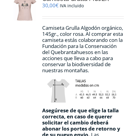
pueden
30,00
€
IVA incluido
elegir
en
la
Camiseta Grulla Algodón orgánico,
página
145gr., color rosa. Al comprar esta
de
camiseta estás colaborando con la
producto
Fundación para la Conservación
del Quebrantahuesos en las
acciones que lleva a cabo para
conservar la biodiversidad de
nuestras montañas.
Asegúrese de que elige la talla
correcta, en caso de querer
solicitar el cambio deberá
abonar los portes de retorno y
de su nuevo envio.
Las