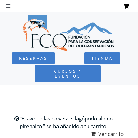
Saltar
al
Toggle
Navigation
contenido
INICIO
QUEBRANTAHUESOS
RESERVAS
TIENDA
FUNDACIÓN
CURSOS /
EVENTOS
PROYECTOS
DEFENSA AMBIENTAL
“El ave de las nieves: el lagópodo alpino
COLABORA
pirenaico.” se ha añadido a tu carrito.
Ver carrito