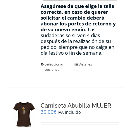
Asegúrese de que elige la talla
correcta, en caso de querer
solicitar el cambio deberá
abonar los portes de retorno y
de su nuevo envío.
Las
sudaderas se sirven 4 días
después de la realización de su
pedido, siempre que no caiga en
día festivo o fin de semana.
Este
Seleccionar
Detalles
opciones
producto
tiene
múltiples
variantes.
Las
opciones
Camiseta Abubilla MUJER
se
pueden
30,00
€
IVA incluido
elegir
en
la