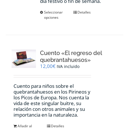
día festivo o fin de semana.
Este
Seleccionar
Detalles
opciones
producto
tiene
múltiples
variantes.
Las
opciones
Cuento «El regreso del
se
pueden
quebrantahuesos»
elegir
12,00
€
IVA incluido
en
la
página
Cuento para niños sobre el
de
quebrantahuesos en los Pirineos y
producto
los Picos de Europa. Nos cuenta la
vida de este singular buitre, su
relación con otros animales y su
importancia en la naturaleza.
Añadir al
Detalles