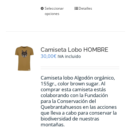
Este
Seleccionar
Detalles
opciones
producto
tiene
múltiples
variantes.
Las
opciones
Camiseta Lobo HOMBRE
se
pueden
30,00
€
IVA incluido
elegir
en
la
Camiseta lobo Algodón orgánico,
página
155gr., color
brown sugar.
Al
de
comprar esta camiseta estás
producto
colaborando con la Fundación
para la Conservación del
Quebrantahuesos en las acciones
que lleva a cabo para conservar la
biodiversidad de nuestras
montañas.