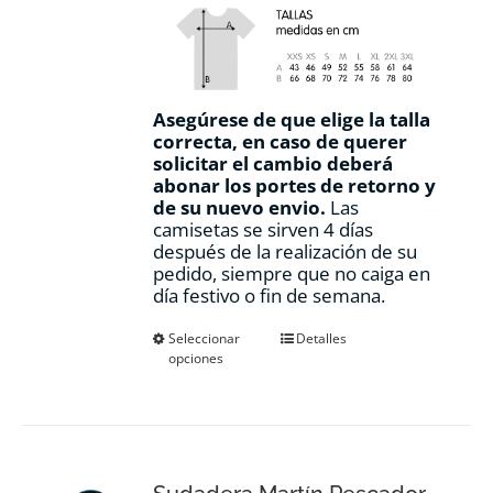
Asegúrese de que elige la talla
correcta, en caso de querer
solicitar el cambio deberá
abonar los portes de retorno y
de su nuevo envio.
Las
camisetas se sirven 4 días
después de la realización de su
pedido, siempre que no caiga en
día festivo o fin de semana.
Este
Seleccionar
Detalles
opciones
producto
tiene
múltiples
variantes.
Las
opciones