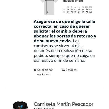
Asegúrese de que elige la talla
correcta, en caso de querer
solicitar el cambio deberá
abonar los portes de retorno y
de su nuevo envio.
Las
camisetas se sirven 4 días
después de la realización de su
pedido, siempre que no caiga en
día festivo o fin de semana.
Este
Seleccionar
Detalles
opciones
producto
tiene
múltiples
variantes.
Las
opciones
Camiseta Martín Pescador
se
pueden