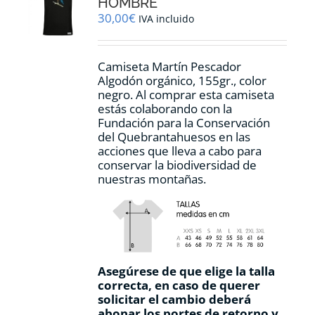
HOMBRE
elegir
30,00
€
IVA incluido
en
la
página
Camiseta Martín Pescador
de
Algodón orgánico, 155gr., color
producto
negro. Al comprar esta camiseta
estás colaborando con la
Fundación para la Conservación
del Quebrantahuesos en las
acciones que lleva a cabo para
conservar la biodiversidad de
nuestras montañas.
Asegúrese de que elige la talla
correcta, en caso de querer
solicitar el cambio deberá
abonar los portes de retorno y