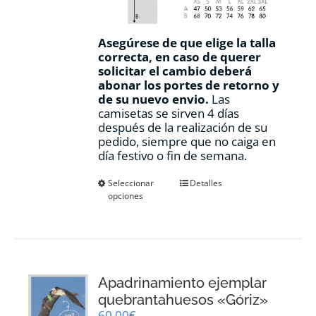
Asegúrese de que elige la talla
correcta, en caso de querer
solicitar el cambio deberá
abonar los portes de retorno y
de su nuevo envio.
Las
camisetas se sirven 4 días
después de la realización de su
pedido, siempre que no caiga en
día festivo o fin de semana.
Este
Seleccionar
Detalles
opciones
producto
tiene
múltiples
variantes.
Las
opciones
Apadrinamiento ejemplar
se
pueden
quebrantahuesos «Góriz»
elegir
60,00
€