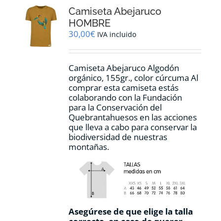
opciones
Camiseta Abejaruco
se
pueden
HOMBRE
elegir
30,00
€
IVA incluido
en
la
página
Camiseta Abejaruco Algodón
de
orgánico, 155gr., color cúrcuma Al
producto
comprar esta camiseta estás
colaborando con la Fundación
para la Conservación del
Quebrantahuesos en las acciones
que lleva a cabo para conservar la
biodiversidad de nuestras
montañas.
Asegúrese de que elige la talla