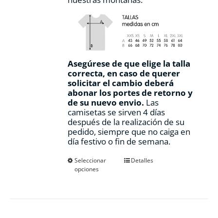
Asegúrese de que elige la talla
correcta, en caso de querer
solicitar el cambio deberá
abonar los portes de retorno y
de su nuevo envio.
Las
camisetas se sirven 4 días
después de la realización de su
pedido, siempre que no caiga en
día festivo o fin de semana.
Este
Seleccionar
Detalles
opciones
producto
tiene
múltiples
variantes.
Las