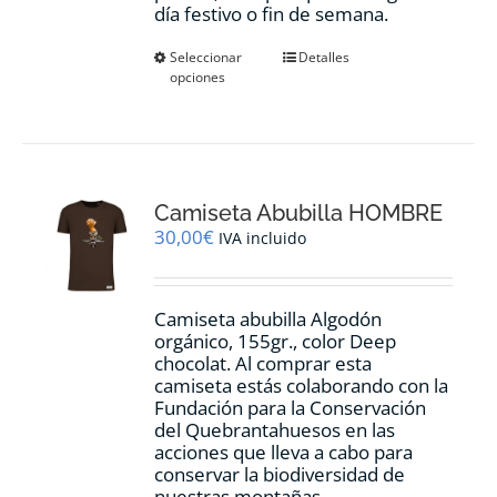
día festivo o fin de semana.
Este
Seleccionar
Detalles
opciones
producto
tiene
múltiples
variantes.
Las
opciones
Camiseta Abubilla HOMBRE
se
pueden
30,00
€
IVA incluido
elegir
en
la
Camiseta abubilla Algodón
página
orgánico, 155gr., color Deep
de
chocolat. Al comprar esta
producto
camiseta estás colaborando con la
Fundación para la Conservación
del Quebrantahuesos en las
acciones que lleva a cabo para
conservar la biodiversidad de
nuestras montañas.