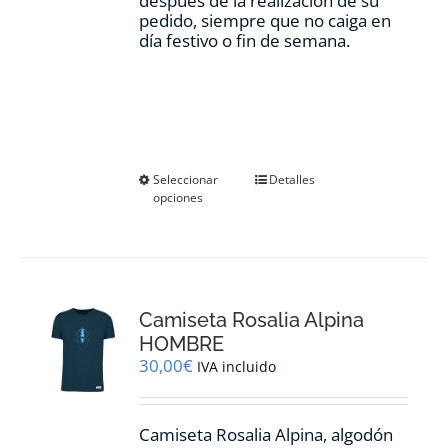
después de la realización de su
pedido, siempre que no caiga en
día festivo o fin de semana.
Este
Seleccionar
Detalles
opciones
producto
tiene
múltiples
variantes.
Las
opciones
Camiseta Rosalia Alpina
se
pueden
HOMBRE
elegir
30,00
€
IVA incluido
en
la
página
Camiseta Rosalia Alpina, algodón
de