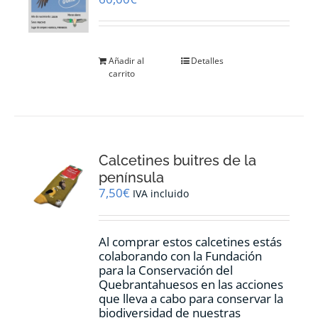
en
la
página
de
Añadir al
Detalles
producto
carrito
Calcetines buitres de la
península
7,50
€
IVA incluido
Al comprar estos calcetines estás
colaborando con la Fundación
para la Conservación del
Quebrantahuesos en las acciones
que lleva a cabo para conservar la
biodiversidad de nuestras