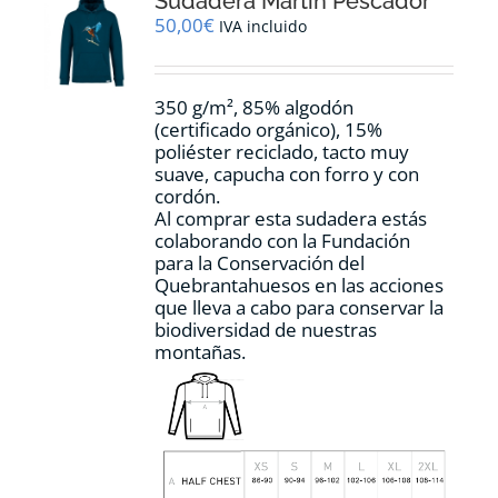
Sudadera Martín Pescador
se
pueden
50,00
€
IVA incluido
elegir
en
la
350 g/m², 85% algodón
página
(certificado orgánico), 15%
de
poliéster reciclado, tacto muy
producto
suave, capucha con forro y con
cordón.
Al comprar esta sudadera estás
colaborando con la Fundación
para la Conservación del
Quebrantahuesos en las acciones
que lleva a cabo para conservar la
biodiversidad de nuestras
montañas.