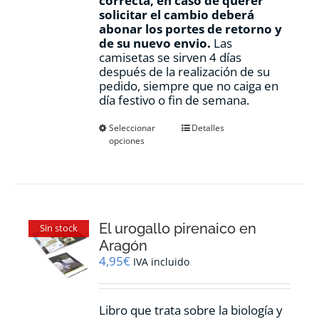
correcta, en caso de querer
solicitar el cambio deberá
abonar los portes de retorno y
de su nuevo envio.
Las
camisetas se sirven 4 días
después de la realización de su
pedido, siempre que no caiga en
día festivo o fin de semana.
Este
Seleccionar
Detalles
opciones
producto
tiene
múltiples
variantes.
Las
opciones
El urogallo pirenaico en
se
Sin stock
pueden
Aragón
elegir
4,95
€
IVA incluido
en
la
página
Libro que trata sobre la biología y
de