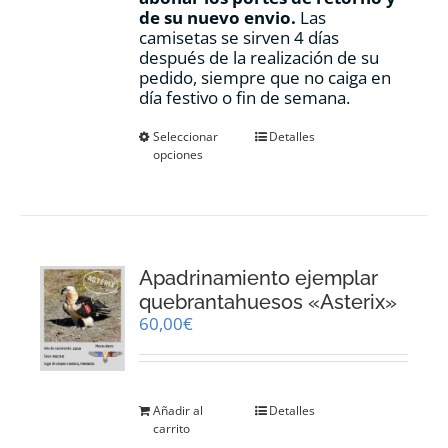
de su nuevo envio.
Las
camisetas se sirven 4 días
después de la realización de su
pedido, siempre que no caiga en
día festivo o fin de semana.
Este
Seleccionar
Detalles
opciones
producto
tiene
múltiples
variantes.
Las
opciones
Apadrinamiento ejemplar
se
pueden
quebrantahuesos «Asterix»
elegir
60,00
€
en
la
página
de
Añadir al
Detalles
producto
carrito