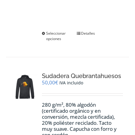
Este
Seleccionar
Detalles
opciones
producto
tiene
múltiples
variantes.
Las
opciones
Sudadera Quebrantahuesos
se
pueden
50,00
€
IVA incluido
elegir
en
la
280 g/m², 80% algodón
página
(certificado orgánico y en
de
conversión, mezcla certificada),
producto
20% poliéster reciclado. Tacto
muy suave. Capucha con forro y
con cordón.