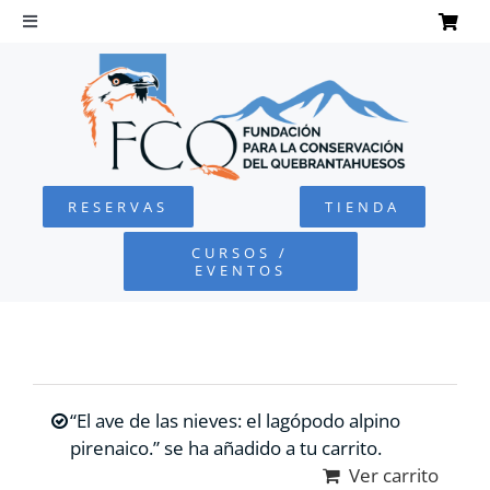
Saltar
al
Toggle
Navigation
contenido
INICIO
QUEBRANTAHUESOS
RESERVAS
TIENDA
FUNDACIÓN
CURSOS /
EVENTOS
PROYECTOS
DEFENSA AMBIENTAL
“El ave de las nieves: el lagópodo alpino
COLABORA
pirenaico.” se ha añadido a tu carrito.
Ver carrito