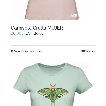
Camiseta Grulla MUJER
30,00
€
IVA incluido
Este
Seleccionar opciones
Detalles
producto
tiene
múltiples
variantes.
Las
opciones
se
pueden
elegir
en
la