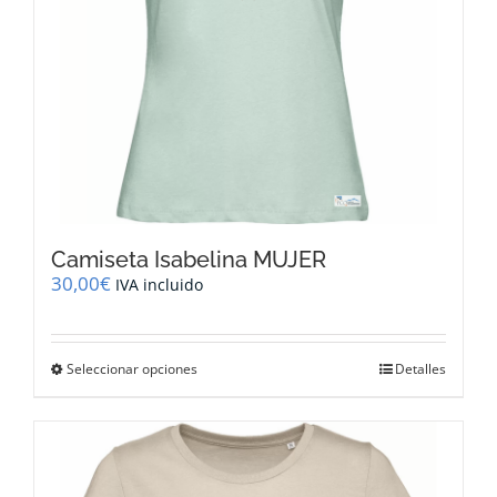
página
de
producto
Camiseta Isabelina MUJER
30,00
€
IVA incluido
Este
Seleccionar opciones
Detalles
producto
tiene
múltiples
variantes.
Las