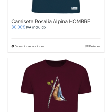
Camiseta Rosalia Alpina HOMBRE
30,00
€
IVA incluido
Este
Seleccionar opciones
Detalles
producto
tiene
múltiples
variantes.
Las
opciones
se
pueden
elegir
en
la
página
de