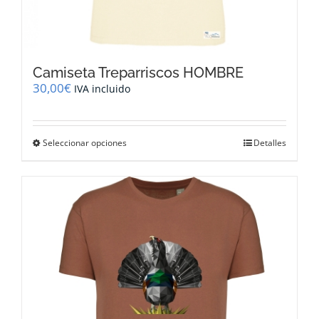
Camiseta Treparriscos HOMBRE
30,00
€
IVA incluido
Este
Seleccionar opciones
Detalles
producto
tiene
múltiples
variantes.
Las
opciones
se
pueden
elegir
en
la
página