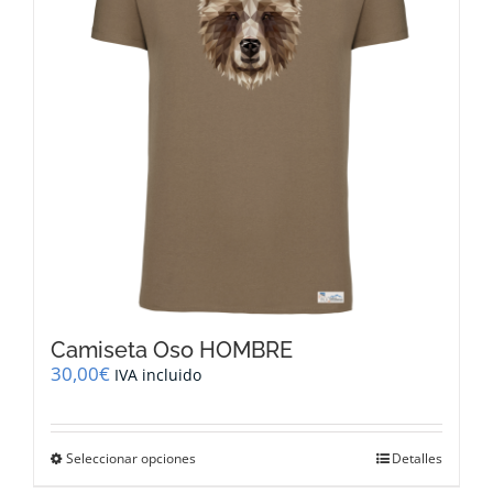
pueden
elegir
en
la
página
de
producto
Camiseta Oso HOMBRE
30,00
€
IVA incluido
Este
Seleccionar opciones
Detalles
producto