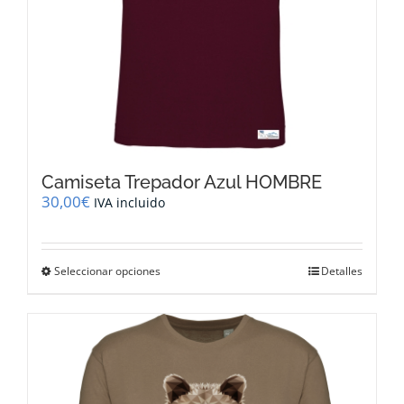
producto
Camiseta Trepador Azul HOMBRE
30,00
€
IVA incluido
Este
Seleccionar opciones
Detalles
producto
tiene
múltiples
variantes.
Las
opciones
se