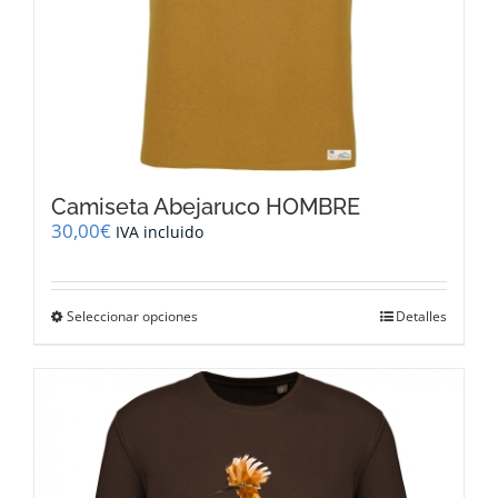
producto
Camiseta Abejaruco HOMBRE
30,00
€
IVA incluido
Este
Seleccionar opciones
Detalles
producto
tiene
múltiples
variantes.
Las
opciones
se
pueden