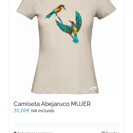
opciones
se
pueden
elegir
en
la
página
de
producto
Camiseta Abejaruco MUJER
30,00
€
IVA incluido