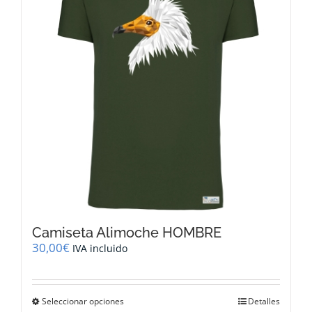
se
pueden
elegir
en
la
página
de
producto
Camiseta Alimoche HOMBRE
30,00
€
IVA incluido
Este
Seleccionar opciones
Detalles