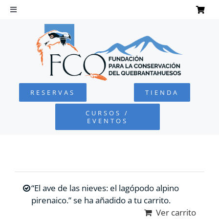
Saltar
al
Toggle
Navigation
contenido
INICIO
QUEBRANTAHUESOS
RESERVAS
TIENDA
FUNDACIÓN
CURSOS /
EVENTOS
PROYECTOS
DEFENSA AMBIENTAL
“El ave de las nieves: el lagópodo alpino
COLABORA
pirenaico.” se ha añadido a tu carrito.
Ver carrito