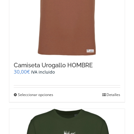
de
producto
Camiseta Urogallo HOMBRE
30,00
€
IVA incluido
Este
Seleccionar opciones
Detalles
producto
tiene
múltiples
variantes.
Las
opciones