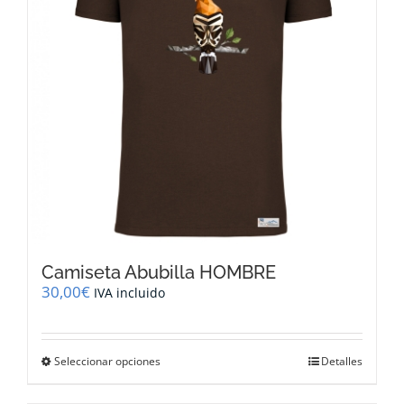
elegir
en
la
página
de
producto
Camiseta Abubilla HOMBRE
30,00
€
IVA incluido
Este
Seleccionar opciones
Detalles
producto
tiene