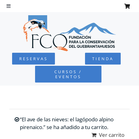
Saltar
al
Toggle
Navigation
contenido
INICIO
QUEBRANTAHUESOS
RESERVAS
TIENDA
FUNDACIÓN
CURSOS /
EVENTOS
PROYECTOS
DEFENSA AMBIENTAL
“El ave de las nieves: el lagópodo alpino
COLABORA
pirenaico.” se ha añadido a tu carrito.
Ver carrito