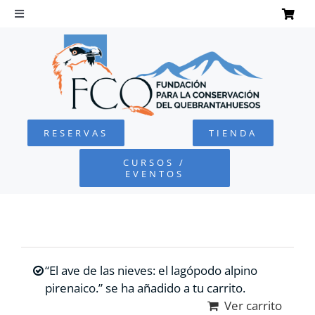
Saltar
al
Toggle
Navigation
contenido
INICIO
QUEBRANTAHUESOS
RESERVAS
TIENDA
FUNDACIÓN
CURSOS /
EVENTOS
PROYECTOS
DEFENSA AMBIENTAL
“El ave de las nieves: el lagópodo alpino
COLABORA
pirenaico.” se ha añadido a tu carrito.
Ver carrito