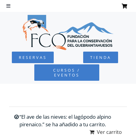
Saltar
al
Toggle
Navigation
contenido
INICIO
QUEBRANTAHUESOS
RESERVAS
TIENDA
FUNDACIÓN
CURSOS /
EVENTOS
PROYECTOS
DEFENSA AMBIENTAL
“El ave de las nieves: el lagópodo alpino
COLABORA
pirenaico.” se ha añadido a tu carrito.
Ver carrito