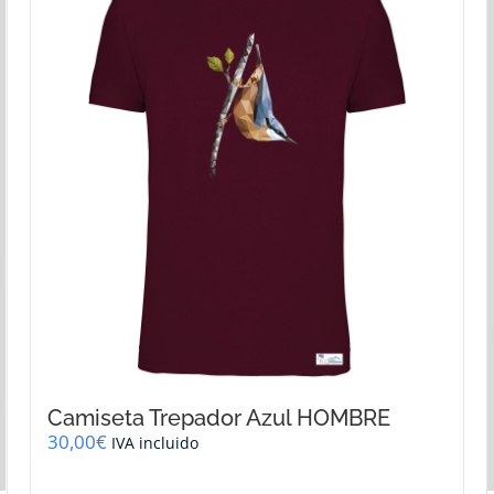
Las
opciones
se
pueden
elegir
en
la
página
de
producto
Camiseta Trepador Azul HOMBRE
30,00
€
IVA incluido