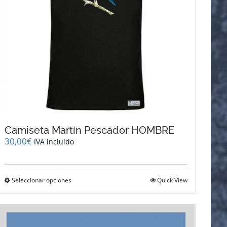
la
página
de
producto
Camiseta Martín Pescador HOMBRE
30,00
€
IVA incluido
Este
Seleccionar opciones
Quick View
producto
tiene
múltiples
variantes.