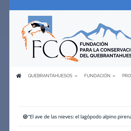
Saltar
al
contenido
QUEBRANTAHUESOS
FUNDACIÓN
PRO
“El ave de las nieves: el lagópodo alpino pirena