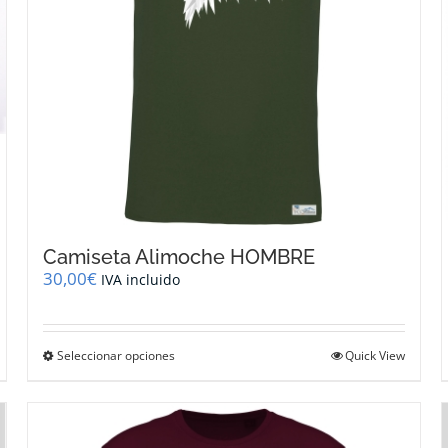
la
página
de
producto
Camiseta Alimoche HOMBRE
30,00
€
IVA incluido
Este
Seleccionar opciones
Quick View
producto
tiene
múltiples
variantes.