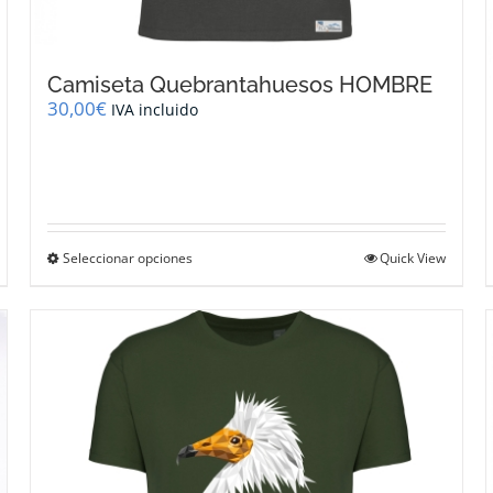
Camiseta Quebrantahuesos HOMBRE
30,00
€
IVA incluido
Este
Seleccionar opciones
Quick View
producto
tiene
múltiples
variantes.
Las
opciones
se
pueden
elegir
en