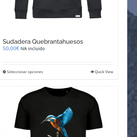
Sudadera Quebrantahuesos
50,00
€
IVA incluido
Este
Seleccionar opciones
Quick View
producto
tiene
múltiples
variantes.
Las
opciones
se
pueden
elegir
en