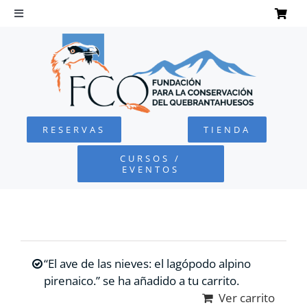
Saltar
al
Toggle
Navigation
contenido
INICIO
QUEBRANTAHUESOS
RESERVAS
TIENDA
FUNDACIÓN
CURSOS /
EVENTOS
PROYECTOS
DEFENSA AMBIENTAL
“El ave de las nieves: el lagópodo alpino
COLABORA
pirenaico.” se ha añadido a tu carrito.
Ver carrito