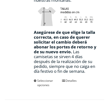
nuestras montañas.
Asegúrese de que elige la talla
correcta, en caso de querer
solicitar el cambio deberá
abonar los portes de retorno y
de su nuevo envio.
Las
camisetas se sirven 4 días
después de la realización de su
pedido, siempre que no caiga en
día festivo o fin de semana.
Este
Seleccionar
Detalles
opciones
producto
tiene
múltiples
variantes.
Las