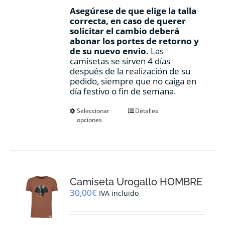
Asegúrese de que elige la talla
correcta, en caso de querer
solicitar el cambio deberá
abonar los portes de retorno y
de su nuevo envio.
Las
camisetas se sirven 4 días
después de la realización de su
pedido, siempre que no caiga en
día festivo o fin de semana.
Este
Seleccionar
Detalles
opciones
producto
tiene
múltiples
variantes.
Las
opciones
Camiseta Urogallo HOMBRE
se
pueden
30,00
€
IVA incluido
elegir
en
la