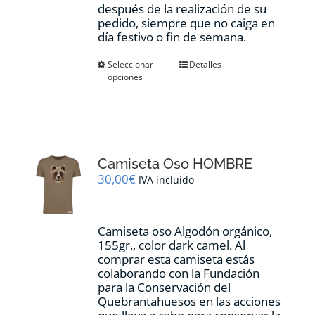
después de la realización de su
pedido, siempre que no caiga en
día festivo o fin de semana.
Este
Seleccionar
Detalles
opciones
producto
tiene
múltiples
variantes.
Las
opciones
Camiseta Oso HOMBRE
se
pueden
30,00
€
IVA incluido
elegir
en
la
Camiseta oso Algodón orgánico,
página
155gr., color dark camel. Al
de
comprar esta camiseta estás
producto
colaborando con la Fundación
para la Conservación del
Quebrantahuesos en las acciones