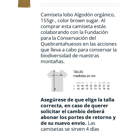
en
la
Camiseta lobo Algodón orgánico,
página
155gr., color
brown sugar.
Al
de
comprar esta camiseta estás
producto
colaborando con la Fundación
para la Conservación del
Quebrantahuesos en las acciones
que lleva a cabo para conservar la
biodiversidad de nuestras
montañas.
Asegúrese de que elige la talla
correcta, en caso de querer
solicitar el cambio deberá
abonar los portes de retorno y
de su nuevo envio.
Las
camisetas se sirven 4 días