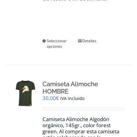
Este
Seleccionar
Detalles
opciones
producto
tiene
múltiples
variantes.
Las
opciones
Camiseta Alimoche
se
pueden
HOMBRE
elegir
30,00
€
IVA incluido
en
la
página
Camiseta Alimoche Algodón
de
orgánico, 145gr., color forest
producto
green. Al comprar esta camiseta