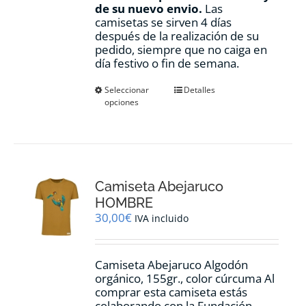
de su nuevo envio.
Las
camisetas se sirven 4 días
después de la realización de su
pedido, siempre que no caiga en
día festivo o fin de semana.
Este
Seleccionar
Detalles
opciones
producto
tiene
múltiples
variantes.
Las
opciones
Camiseta Abejaruco
se
pueden
HOMBRE
elegir
30,00
€
IVA incluido
en
la
página
Camiseta Abejaruco Algodón
de
orgánico, 155gr., color cúrcuma Al
producto
comprar esta camiseta estás
colaborando con la Fundación