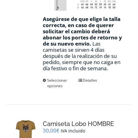
Asegúrese de que elige la talla
correcta, en caso de querer
solicitar el cambio deberá
abonar los portes de retorno y
de su nuevo envio.
Las
camisetas se sirven 4 días
después de la realización de su
pedido, siempre que no caiga en
día festivo o fin de semana.
Este
Seleccionar
Detalles
opciones
producto
tiene
múltiples
variantes.
Las
opciones
Camiseta Lobo HOMBRE
se
pueden
30,00
€
IVA incluido
elegir