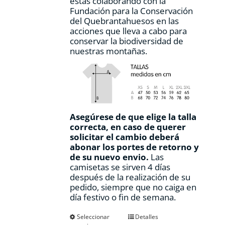
estás colaborando con la
Fundación para la Conservación
del Quebrantahuesos en las
acciones que lleva a cabo para
conservar la biodiversidad de
nuestras montañas.
Asegúrese de que elige la talla
correcta, en caso de querer
solicitar el cambio deberá
abonar los portes de retorno y
de su nuevo envio.
Las
camisetas se sirven 4 días
después de la realización de su
pedido, siempre que no caiga en
día festivo o fin de semana.
Este
Seleccionar
Detalles