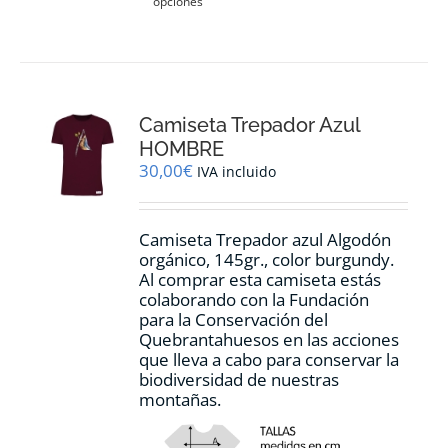
opciones
producto
tiene
múltiples
variantes.
Las
opciones
Camiseta Trepador Azul
se
pueden
HOMBRE
elegir
30,00
€
IVA incluido
en
la
página
Camiseta Trepador azul Algodón
de
orgánico, 145gr., color burgundy.
producto
Al comprar esta camiseta estás
colaborando con la Fundación
para la Conservación del
Quebrantahuesos en las acciones
que lleva a cabo para conservar la
biodiversidad de nuestras
montañas.