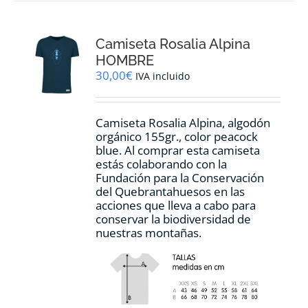
variantes.
Las
opciones
Camiseta Rosalia Alpina
se
pueden
HOMBRE
elegir
30,00
€
IVA incluido
en
la
página
Camiseta Rosalia Alpina, algodón
de
orgánico 155gr., color peacock
producto
blue. Al comprar esta camiseta
estás colaborando con la
Fundación para la Conservación
del Quebrantahuesos en las
acciones que lleva a cabo para
conservar la biodiversidad de
nuestras montañas.