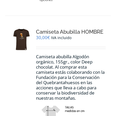
producto
tiene
múltiples
variantes.
Las
opciones
Camiseta Abubilla HOMBRE
se
pueden
30,00
€
IVA incluido
elegir
en
la
Camiseta abubilla Algodón
página
orgánico, 155gr., color Deep
de
chocolat. Al comprar esta
producto
camiseta estás colaborando con la
Fundación para la Conservación
del Quebrantahuesos en las
acciones que lleva a cabo para
conservar la biodiversidad de
nuestras montañas.