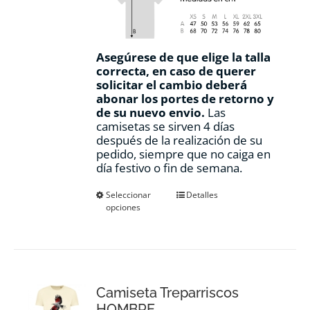
Asegúrese de que elige la talla
correcta, en caso de querer
solicitar el cambio deberá
abonar los portes de retorno y
de su nuevo envio.
Las
camisetas se sirven 4 días
después de la realización de su
pedido, siempre que no caiga en
día festivo o fin de semana.
Este
Seleccionar
Detalles
opciones
producto
tiene
múltiples
variantes.
Las
opciones
Camiseta Treparriscos
se
pueden
HOMBRE