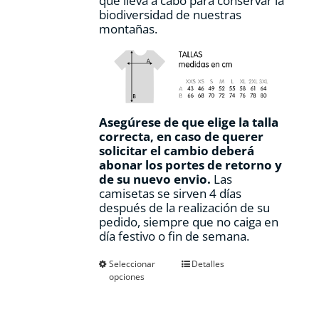
que lleva a cabo para conservar la
biodiversidad de nuestras
montañas.
Asegúrese de que elige la talla
correcta, en caso de querer
solicitar el cambio deberá
abonar los portes de retorno y
de su nuevo envio.
Las
camisetas se sirven 4 días
después de la realización de su
pedido, siempre que no caiga en
día festivo o fin de semana.
Este
Seleccionar
Detalles
opciones
producto
tiene
múltiples