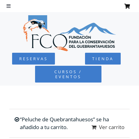
Saltar
al
Toggle
Navigation
contenido
INICIO
QUEBRANTAHUESOS
RESERVAS
TIENDA
FUNDACIÓN
CURSOS /
EVENTOS
PROYECTOS
DEFENSA AMBIENTAL
“Peluche de Quebrantahuesos” se ha
COLABORA
añadido a tu carrito.
Ver carrito