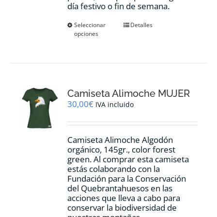
día festivo o fin de semana.
Este
Seleccionar
Detalles
opciones
producto
tiene
múltiples
variantes.
Las
opciones
Camiseta Alimoche MUJER
se
pueden
30,00
€
IVA incluido
elegir
en
la
Camiseta Alimoche Algodón
página
orgánico, 145gr., color forest
de
green. Al comprar esta camiseta
producto
estás colaborando con la
Fundación para la Conservación
del Quebrantahuesos en las
acciones que lleva a cabo para
conservar la biodiversidad de